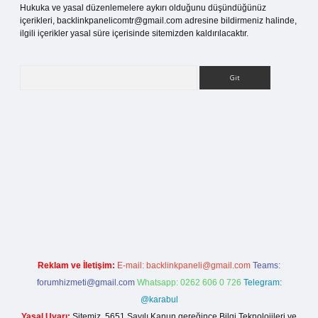
Hukuka ve yasal düzenlemelere aykırı olduğunu düşündüğünüz
içerikleri,
backlinkpanelicomtr@gmail.com
adresine bildirmeniz halinde,
ilgili içerikler yasal süre içerisinde sitemizden kaldırılacaktır.
Arama
i giriş
Reklam ve İletişim:
E-mail:
backlinkpaneli@gmail.com
Teams:
forumhizmeti@gmail.com
Whatsapp: 0262 606 0 726
Telegram:
@karabul
Yasal Uyarı:
Sitemiz, 5651 Sayılı Kanun gereğince Bilgi Teknolojileri ve