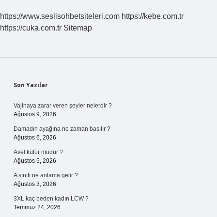
https://www.seslisohbetsiteleri.com
https://kebe.com.tr
https://cuka.com.tr
Sitemap
Sidebar
Son Yazılar
Vajinaya zarar veren şeyler nelerdir ?
Ağustos 9, 2026
Damadın ayağına ne zaman basılır ?
Ağustos 6, 2026
Avel küfür müdür ?
Ağustos 5, 2026
A sınıfı ne anlama gelir ?
Ağustos 3, 2026
3XL kaç beden kadın LCW ?
Temmuz 24, 2026