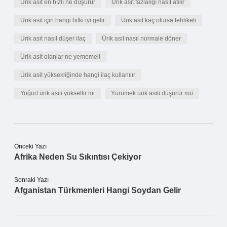
Ürik asit en hızlı ne düşürür
Ürik asit fazlalığı nasıl atılır
Ürik asit için hangi bitki iyi gelir
Ürik asit kaç olursa tehlikeli
Ürik asit nasıl düşer ilaç
Ürik asit nasıl normale döner
Ürik asit olanlar ne yememeli
Ürik asit yüksekliğinde hangi ilaç kullanılır
Yoğurt ürik asiti yükseltir mi
Yürümek ürik asiti düşürür mü
Önceki Yazı
Afrika Neden Su Sıkıntısı Çekiyor
Sonraki Yazı
Afganistan Türkmenleri Hangi Soydan Gelir