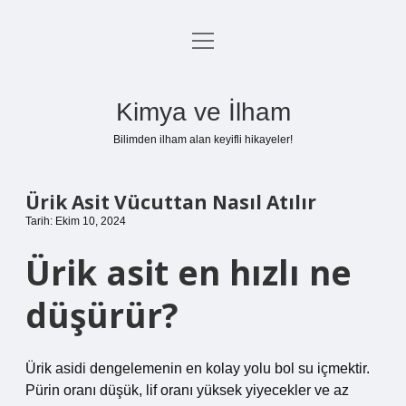
menüyü
Anasayfa
aç
Gizlilik Politikası
Kimya ve İlham
Yasal Uyarı
Bilimden ilham alan keyifli hikayeler!
Hakkımızda
Ürik Asit Vücuttan Nasıl Atılır
Tarih: Ekim 10, 2024
Ürik asit en hızlı ne
düşürür?
Ürik asidi dengelemenin en kolay yolu bol su içmektir.
Pürin oranı düşük, lif oranı yüksek yiyecekler ve az