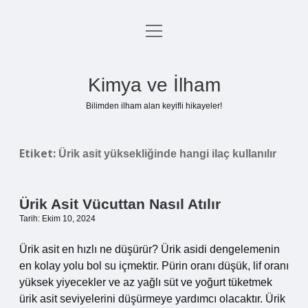
menüyü
Anasayfa
aç
Gizlilik Politikası
Kimya ve İlham
Yasal Uyarı
Bilimden ilham alan keyifli hikayeler!
Hakkımızda
Etiket:
Ürik asit yüksekliğinde hangi ilaç kullanılır
Ürik Asit Vücuttan Nasıl Atılır
Tarih: Ekim 10, 2024
Ürik asit en hızlı ne düşürür? Ürik asidi dengelemenin
en kolay yolu bol su içmektir. Pürin oranı düşük, lif oranı
yüksek yiyecekler ve az yağlı süt ve yoğurt tüketmek
ürik asit seviyelerini düşürmeye yardımcı olacaktır. Ürik