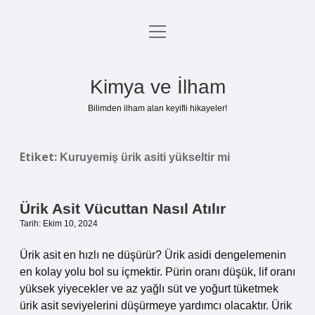
menüyü
Anasayfa
aç
Gizlilik Politikası
Kimya ve İlham
Yasal Uyarı
Bilimden ilham alan keyifli hikayeler!
Hakkımızda
Etiket:
Kuruyemiş ürik asiti yükseltir mi
Ürik Asit Vücuttan Nasıl Atılır
Tarih: Ekim 10, 2024
Ürik asit en hızlı ne düşürür? Ürik asidi dengelemenin
en kolay yolu bol su içmektir. Pürin oranı düşük, lif oranı
yüksek yiyecekler ve az yağlı süt ve yoğurt tüketmek
ürik asit seviyelerini düşürmeye yardımcı olacaktır. Ürik