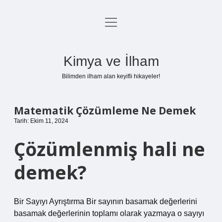
menüyü
Anasayfa
aç
Gizlilik Politikası
Kimya ve İlham
Yasal Uyarı
Bilimden ilham alan keyifli hikayeler!
Hakkımızda
Matematik Çözümleme Ne Demek
Tarih: Ekim 11, 2024
Çözümlenmiş hali ne
demek?
Bir Sayıyı Ayrıştırma Bir sayının basamak değerlerini
basamak değerlerinin toplamı olarak yazmaya o sayıyı