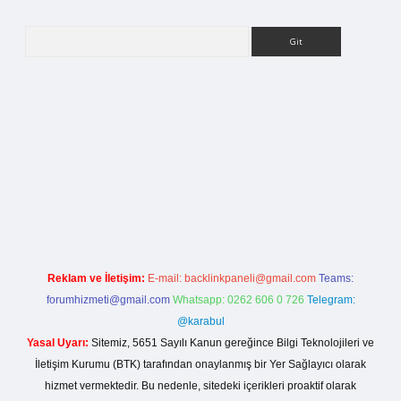
Arama
betci giriş
Reklam ve İletişim:
E-mail:
backlinkpaneli@gmail.com
Teams:
forumhizmeti@gmail.com
Whatsapp: 0262 606 0 726
Telegram:
@karabul
Yasal Uyarı:
Sitemiz, 5651 Sayılı Kanun gereğince Bilgi Teknolojileri ve
İletişim Kurumu (BTK) tarafından onaylanmış bir Yer Sağlayıcı olarak
hizmet vermektedir. Bu nedenle, sitedeki içerikleri proaktif olarak