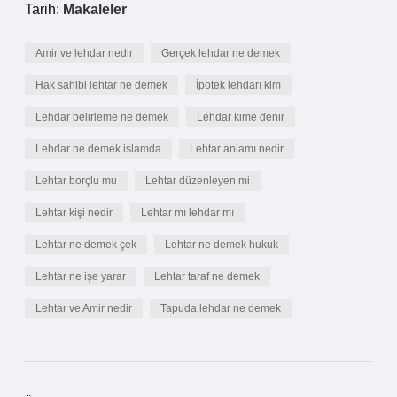
Tarih:
Makaleler
Amir ve lehdar nedir
Gerçek lehdar ne demek
Hak sahibi lehtar ne demek
İpotek lehdarı kim
Lehdar belirleme ne demek
Lehdar kime denir
Lehdar ne demek islamda
Lehtar anlamı nedir
Lehtar borçlu mu
Lehtar düzenleyen mi
Lehtar kişi nedir
Lehtar mı lehdar mı
Lehtar ne demek çek
Lehtar ne demek hukuk
Lehtar ne işe yarar
Lehtar taraf ne demek
Lehtar ve Amir nedir
Tapuda lehdar ne demek