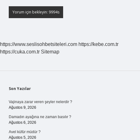
https://www.seslisohbetsiteleri.com
https://kebe.com.tr
https://cuka.com.tr
Sitemap
Sidebar
Son Yazılar
Vajinaya zarar veren şeyler nelerdir ?
Ağustos 9, 2026
Damadın ayağına ne zaman basılır ?
Ağustos 6, 2026
Avel küfür müdür ?
Ağustos 5, 2026