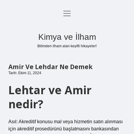
menüyü
Anasayfa
aç
Gizlilik Politikası
Kimya ve İlham
Yasal Uyarı
Bilimden ilham alan keyifli hikayeler!
Hakkımızda
Amir Ve Lehdar Ne Demek
Tarih: Ekim 11, 2024
Lehtar ve Amir
nedir?
Asıl: Akreditif konusu mal veya hizmetin satın alınması
için akreditif prosedürünü başlatmasını bankasından