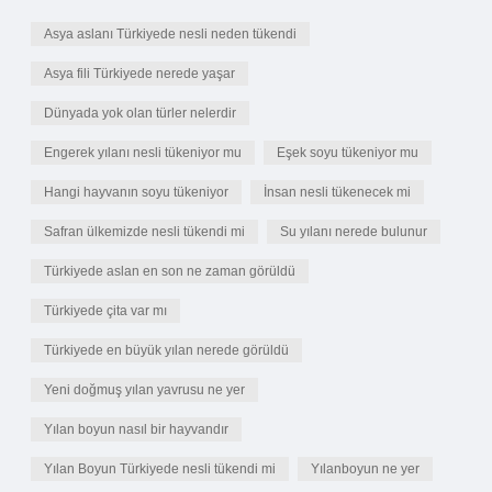
Asya aslanı Türkiyede nesli neden tükendi
Asya fili Türkiyede nerede yaşar
Dünyada yok olan türler nelerdir
Engerek yılanı nesli tükeniyor mu
Eşek soyu tükeniyor mu
Hangi hayvanın soyu tükeniyor
İnsan nesli tükenecek mi
Safran ülkemizde nesli tükendi mi
Su yılanı nerede bulunur
Türkiyede aslan en son ne zaman görüldü
Türkiyede çita var mı
Türkiyede en büyük yılan nerede görüldü
Yeni doğmuş yılan yavrusu ne yer
Yılan boyun nasıl bir hayvandır
Yılan Boyun Türkiyede nesli tükendi mi
Yılanboyun ne yer