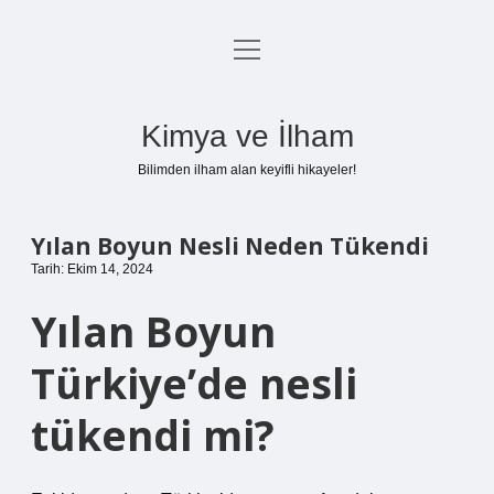
menüyü
Anasayfa
aç
Gizlilik Politikası
Kimya ve İlham
Yasal Uyarı
Bilimden ilham alan keyifli hikayeler!
Hakkımızda
Yılan Boyun Nesli Neden Tükendi
Tarih: Ekim 14, 2024
Yılan Boyun
Türkiye’de nesli
tükendi mi?