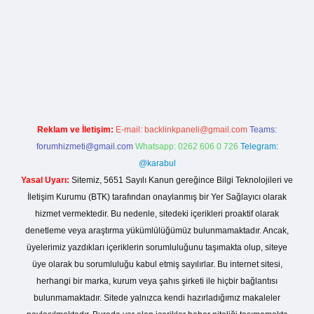
ci giriş
Reklam ve İletişim:
E-mail:
backlinkpaneli@gmail.com
Teams:
forumhizmeti@gmail.com
Whatsapp: 0262 606 0 726
Telegram:
@karabul
Yasal Uyarı:
Sitemiz, 5651 Sayılı Kanun gereğince Bilgi Teknolojileri ve
İletişim Kurumu (BTK) tarafından onaylanmış bir Yer Sağlayıcı olarak
hizmet vermektedir. Bu nedenle, sitedeki içerikleri proaktif olarak
denetleme veya araştırma yükümlülüğümüz bulunmamaktadır. Ancak,
üyelerimiz yazdıkları içeriklerin sorumluluğunu taşımakta olup, siteye
üye olarak bu sorumluluğu kabul etmiş sayılırlar. Bu internet sitesi,
herhangi bir marka, kurum veya şahıs şirketi ile hiçbir bağlantısı
bulunmamaktadır. Sitede yalnızca kendi hazırladığımız makaleler