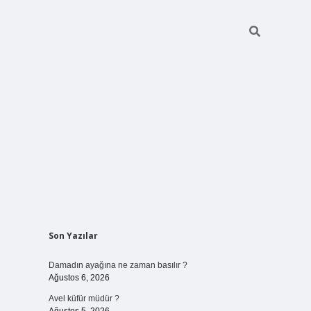
Sidebar
Son Yazılar
betci giriş
Damadın ayağına ne zaman basılır ?
Ağustos 6, 2026
Avel küfür müdür ?