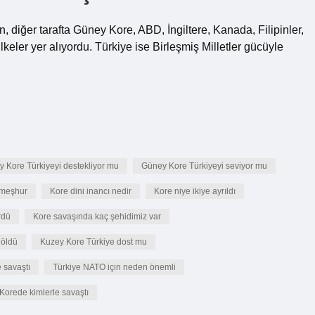
n, diğer tarafta Güney Kore, ABD, İngiltere, Kanada, Filipinler,
keler yer alıyordu. Türkiye ise Birleşmiş Milletler gücüyle
 Kore Türkiyeyi destekliyor mu
Güney Kore Türkiyeyi seviyor mu
 meşhur
Kore dini inancı nedir
Kore niye ikiye ayrıldı
rdü
Kore savaşında kaç şehidimiz var
 öldü
Kuzey Kore Türkiye dost mu
 savaştı
Türkiye NATO için neden önemli
Korede kimlerle savaştı