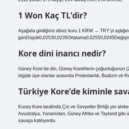
1 Won Kaç TL’dir?
Aşağıda girdiğiniz döviz kuru 1 KRW → TRY’yi aştığın
günDüşük0,02530,0235Ortalama0,02550,0245Değişi
Kore dini inancı nedir?
Güney Kore’de din, Güney Korelilerin çoğunluğunun (201
örgüte üye olanlar arasında Protestanlık, Budizm ve Ro
Türkiye Kore’de kiminle sav
Kuzey Kore tarafında Çin ve Sovyetler Birliği yer alırke
Avustralya, Yunanistan, Güney Afrika ve Tayland gibi ül
savaşa katılıyordu.