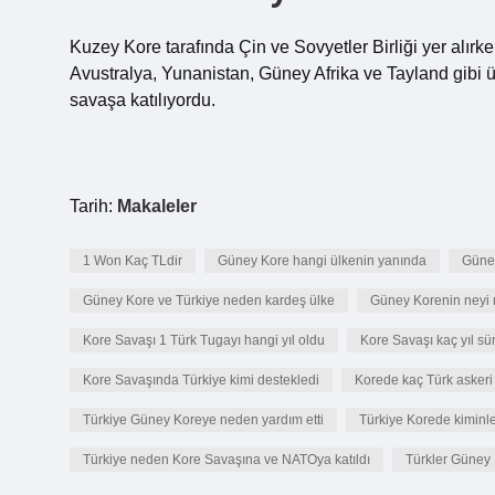
Kuzey Kore tarafında Çin ve Sovyetler Birliği yer alırke
Avustralya, Yunanistan, Güney Afrika ve Tayland gibi ül
savaşa katılıyordu.
Tarih:
Makaleler
1 Won Kaç TLdir
Güney Kore hangi ülkenin yanında
Güney
Güney Kore ve Türkiye neden kardeş ülke
Güney Korenin neyi
Kore Savaşı 1 Türk Tugayı hangi yıl oldu
Kore Savaşı kaç yıl sü
Kore Savaşında Türkiye kimi destekledi
Korede kaç Türk askeri
Türkiye Güney Koreye neden yardım etti
Türkiye Korede kiminle
Türkiye neden Kore Savaşına ve NATOya katıldı
Türkler Güney 