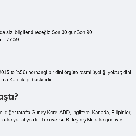
da sizi bilgilendireceğiz.Son 30 günSon 90
m1,77%9.
5’te %56) herhangi bir dini örgüte resmi üyeliği yoktur; dini
ma Katolikliği baskındır.
aştı?
n, diğer tarafta Güney Kore, ABD, İngiltere, Kanada, Filipinler,
keler yer alıyordu. Türkiye ise Birleşmiş Milletler gücüyle