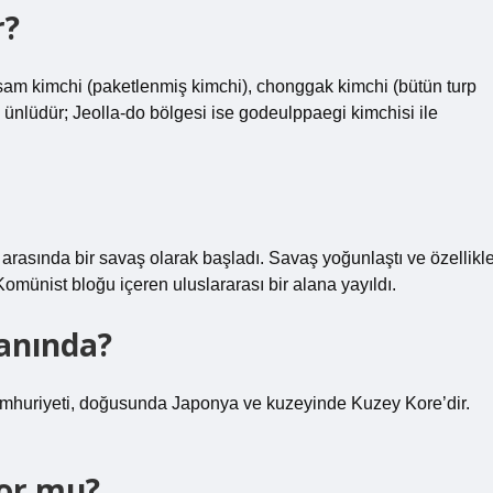
r?
ssam kimchi (paketlenmiş kimchi), chonggak kimchi (bütün turp
 ünlüdür; Jeolla-do bölgesi ise godeulppaegi kimchisi ile
asında bir savaş olarak başladı. Savaş yoğunlaştı ve özellikl
 Komünist bloğu içeren uluslararası bir alana yayıldı.
anında?
umhuriyeti, doğusunda Japonya ve kuzeyinde Kuzey Kore’dir.
yor mu?