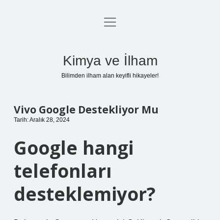
menüyü
Anasayfa
aç
Gizlilik Politikası
Kimya ve İlham
Yasal Uyarı
Bilimden ilham alan keyifli hikayeler!
Hakkımızda
Vivo Google Destekliyor Mu
Tarih: Aralık 28, 2024
Google hangi
telefonları
desteklemiyor?