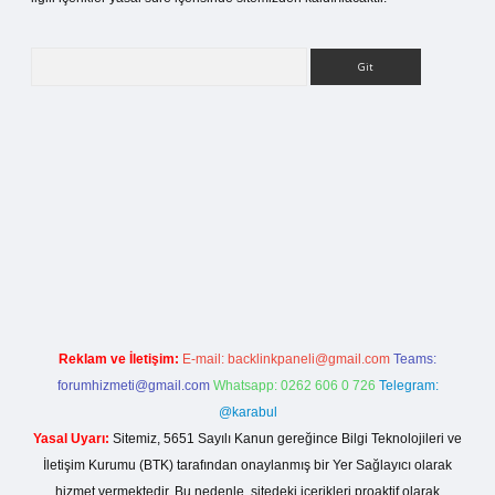
Arama
ci giriş
Reklam ve İletişim:
E-mail:
backlinkpaneli@gmail.com
Teams:
forumhizmeti@gmail.com
Whatsapp: 0262 606 0 726
Telegram:
@karabul
Yasal Uyarı:
Sitemiz, 5651 Sayılı Kanun gereğince Bilgi Teknolojileri ve
İletişim Kurumu (BTK) tarafından onaylanmış bir Yer Sağlayıcı olarak
hizmet vermektedir. Bu nedenle, sitedeki içerikleri proaktif olarak