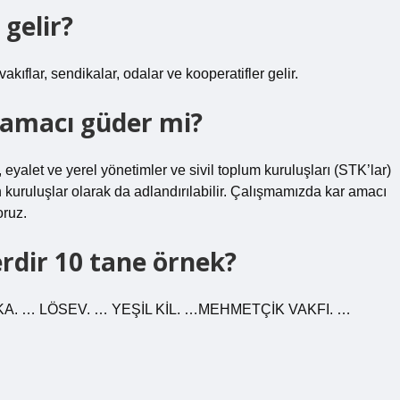
 gelir?
akıflar, sendikalar, odalar ve kooperatifler gelir.
r amacı güder mi?
a, eyalet ve yerel yönetimler ve sivil toplum kuruluşları (STK’lar)
 kuruluşlar olarak da adlandırılabilir. Çalışmamızda kar amacı
oruz.
erdir 10 tane örnek?
. … LÖSEV. … YEŞİL KİL. …MEHMETÇİK VAKFI. …