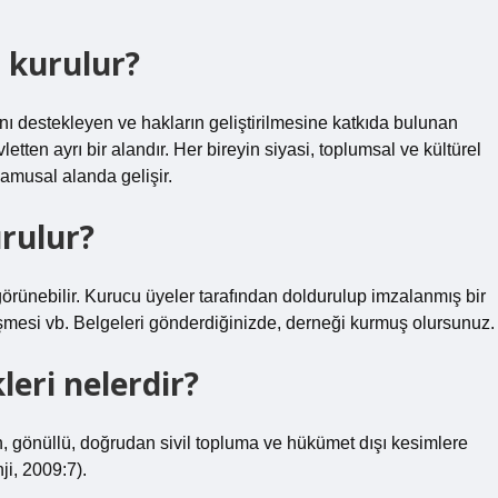
n kurulur?
nı destekleyen ve hakların geliştirilmesine katkıda bulunan
tten ayrı bir alandır. Her bireyin siyasi, toplumsal ve kültürel
kamusal alanda gelişir.
urulur?
 görünebilir. Kurucu üyeler tarafından doldurulup imzalanmış bir
leşmesi vb. Belgeleri gönderdiğinizde, derneği kurmuş olursunuz.
leri nelerdir?
en, gönüllü, doğrudan sivil topluma ve hükümet dışı kesimlere
i, 2009:7).