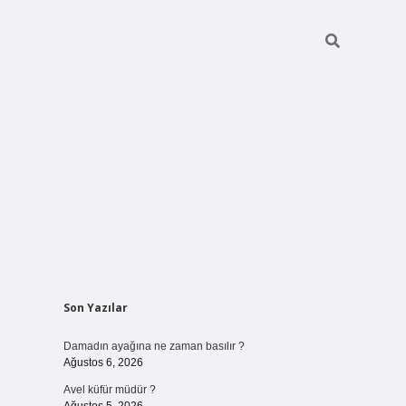
Sidebar
Son Yazılar
betci giriş
Damadın ayağına ne zaman basılır ?
Ağustos 6, 2026
Avel küfür müdür ?