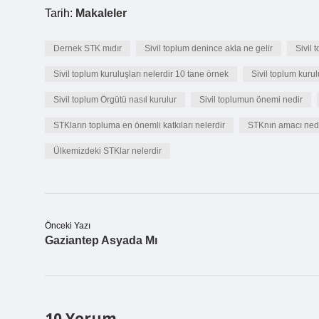
Tarih:
Makaleler
Dernek STK mıdır
Sivil toplum denince akla ne gelir
Sivil 
Sivil toplum kuruluşları nelerdir 10 tane örnek
Sivil toplum kurul
Sivil toplum Örgütü nasıl kurulur
Sivil toplumun önemi nedir
STKların topluma en önemli katkıları nelerdir
STKnın amacı ned
Ülkemizdeki STKlar nelerdir
Önceki Yazı
Gaziantep Asyada Mı
10 Yorum