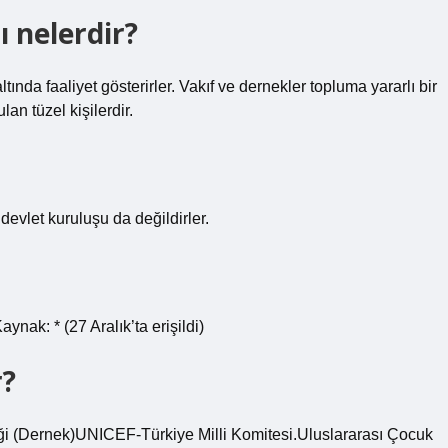
ı nelerdir?
ltında faaliyet gösterirler. Vakıf ve dernekler topluma yararlı bir
n tüzel kişilerdir.
devlet kuruluşu da değildirler.
nak: * (27 Aralık’ta erişildi)
r?
eği (Dernek)UNICEF-Türkiye Milli Komitesi.Uluslararası Çocuk