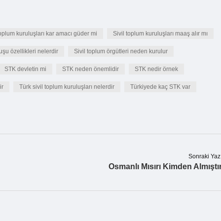
toplum kuruluşları kar amacı güder mi
Sivil toplum kuruluşları maaş alır mı
uşu özellikleri nelerdir
Sivil toplum örgütleri neden kurulur
STK devletin mi
STK neden önemlidir
STK nedir örnek
ir
Türk sivil toplum kuruluşları nelerdir
Türkiyede kaç STK var
Sonraki Yaz
Osmanlı Mısırı Kimden Almıştı