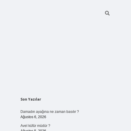
Sidebar
Son Yazılar
betci giriş
Damadın ayağına ne zaman basılır ?
Ağustos 6, 2026
Avel küfür müdür ?