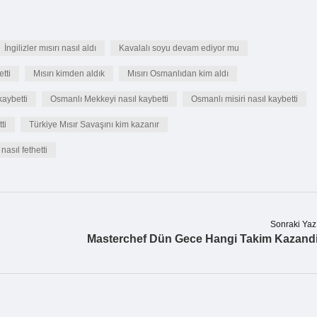
İngilizler mısırı nasıl aldı
Kavalalı soyu devam ediyor mu
etti
Mısırı kimden aldık
Mısırı Osmanlıdan kim aldı
aybetti
Osmanlı Mekkeyi nasıl kaybetti
Osmanlı misiri nasıl kaybetti
ti
Türkiye Mısır Savaşını kim kazanır
nasıl fethetti
Sonraki Yaz
Masterchef Dün Gece Hangi Takim Kazand