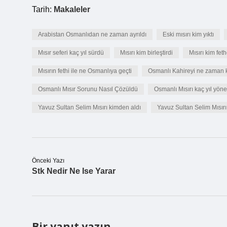
Tarih:
Makaleler
Arabistan Osmanlıdan ne zaman ayrıldı
Eski mısırı kim yıktı
Mısır seferi kaç yıl sürdü
Mısırı kim birleştirdi
Mısırı kim feth
Mısırın fethi ile ne Osmanlıya geçti
Osmanlı Kahireyi ne zaman k
Osmanlı Mısır Sorunu Nasıl Çözüldü
Osmanlı Mısırı kaç yıl yönet
Yavuz Sultan Selim Mısırı kimden aldı
Yavuz Sultan Selim Mısırı 
Önceki Yazı
Stk Nedir Ne Ise Yarar
Bir yanıt yazın