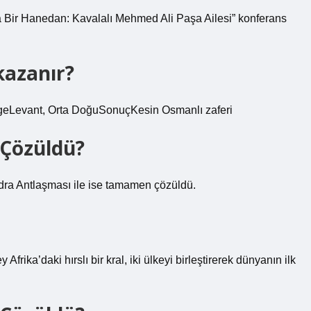
 Bir Hanedan: Kavalalı Mehmed Ali Paşa Ailesi” konferans
kazanır?
eLevant, Orta DoğuSonuçKesin Osmanlı zaferi
 Çözüldü?
ndra Antlaşması ile ise tamamen çözüldü.
rika’daki hırslı bir kral, iki ülkeyi birleştirerek dünyanın ilk