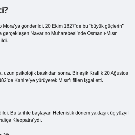
i?
ilo Mora’ya gönderildi. 20 Ekim 1827’de bu “büyük güçlerin”
da gerçekleşen Navarino Muharebesi’nde Osmanlı-Mısır
ldi.
zun psikolojik baskıdan sonra, Birleşik Krallık 20 Ağustos
2’de Kahire’ye yürüyerek Mısır’ı fiilen işgal etti.
ildi. Bu tarihte başlayan Helenistik dönem yaklaşık üç yüzyıl
aliçe Kleopatra’ydı.