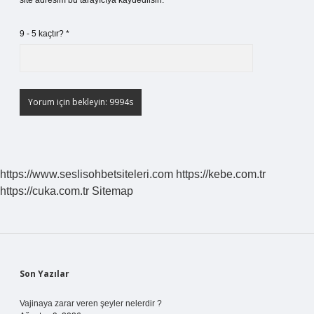
site adresim bu tarayıcıya kaydedilsin.
9 - 5 kaçtır?
*
https://www.seslisohbetsiteleri.com
https://kebe.com.tr
https://cuka.com.tr
Sitemap
Sidebar
Son Yazılar
Vajinaya zarar veren şeyler nelerdir ?