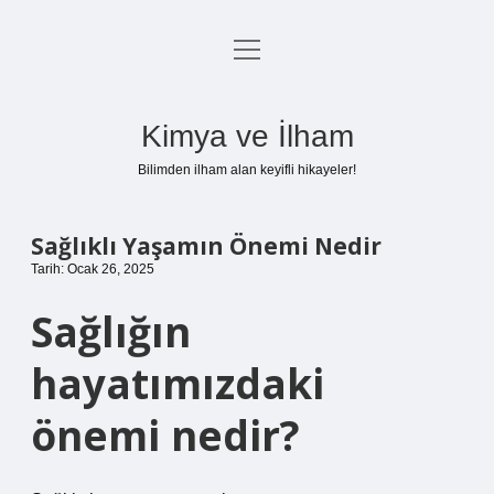
menüyü
Anasayfa
aç
Gizlilik Politikası
Kimya ve İlham
Yasal Uyarı
Bilimden ilham alan keyifli hikayeler!
Hakkımızda
Sağlıklı Yaşamın Önemi Nedir
Tarih: Ocak 26, 2025
Sağlığın
hayatımızdaki
önemi nedir?