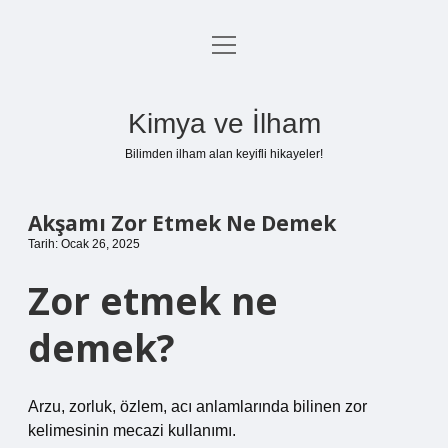
menüyü
Anasayfa
aç
Gizlilik Politikası
Kimya ve İlham
Yasal Uyarı
Bilimden ilham alan keyifli hikayeler!
Hakkımızda
Akşamı Zor Etmek Ne Demek
Tarih: Ocak 26, 2025
Zor etmek ne
demek?
Arzu, zorluk, özlem, acı anlamlarında bilinen zor
kelimesinin mecazi kullanımı.