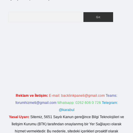
Arama
betci giriş
Reklam ve İletişim:
E-mail:
backlinkpaneli@gmail.com
Teams:
forumhizmeti@gmail.com
Whatsapp: 0262 606 0 726
Telegram:
@karabul
Yasal Uyarı:
Sitemiz, 5651 Sayılı Kanun gereğince Bilgi Teknolojileri ve
İletişim Kurumu (BTK) tarafından onaylanmış bir Yer Sağlayıcı olarak
hizmet vermektedir. Bu nedenle, sitedeki içerikleri proaktif olarak