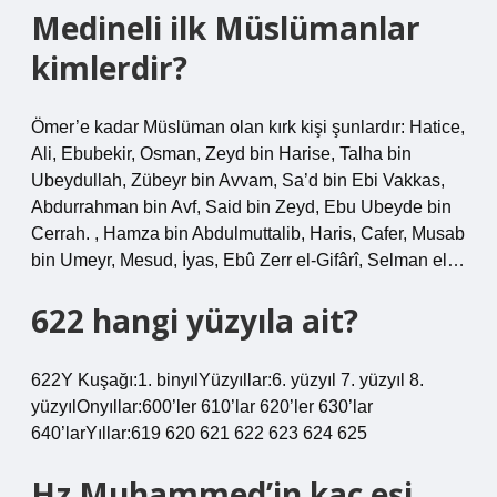
Medineli ilk Müslümanlar
kimlerdir?
Ömer’e kadar Müslüman olan kırk kişi şunlardır: Hatice,
Ali, Ebubekir, Osman, Zeyd bin Harise, Talha bin
Ubeydullah, Zübeyr bin Avvam, Sa’d bin Ebi Vakkas,
Abdurrahman bin Avf, Said bin Zeyd, Ebu Ubeyde bin
Cerrah. , Hamza bin Abdulmuttalib, Haris, Cafer, Musab
bin Umeyr, Mesud, İyas, Ebû Zerr el-Gifârî, Selman el…
622 hangi yüzyıla ait?
622Y Kuşağı:1. binyılYüzyıllar:6. yüzyıl 7. yüzyıl 8.
yüzyılOnyıllar:600’ler 610’lar 620’ler 630’lar
640’larYıllar:619 620 621 622 623 624 625
Hz Muhammed’in kaç eşi