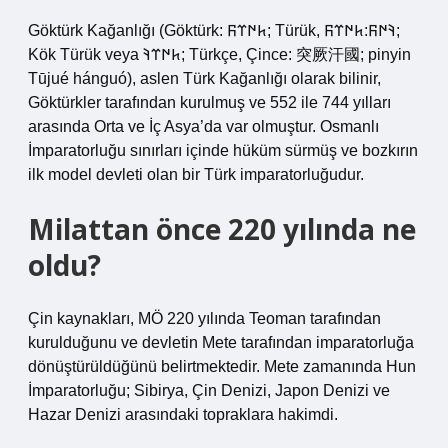
Göktürk Kağanlığı (Göktürk: 𐱅𐰇𐰼𐰜; Türük, 𐰚𐰇𐰜:𐱅𐰇𐰼𐰜;
Kök Türük veya 𐱅𐰇𐰼𐰚; Türkçe, Çince: 突厥汗國; pinyin
Tūjué hánguó), aslen Türk Kağanlığı olarak bilinir,
Göktürkler tarafından kurulmuş ve 552 ile 744 yılları
arasında Orta ve İç Asya’da var olmuştur. Osmanlı
İmparatorluğu sınırları içinde hüküm sürmüş ve bozkırın
ilk model devleti olan bir Türk imparatorluğudur.
Milattan önce 220 yılında ne
oldu?
Çin kaynakları, MÖ 220 yılında Teoman tarafından
kurulduğunu ve devletin Mete tarafından imparatorluğa
dönüştürüldüğünü belirtmektedir. Mete zamanında Hun
İmparatorluğu; Sibirya, Çin Denizi, Japon Denizi ve
Hazar Denizi arasındaki topraklara hakimdi.