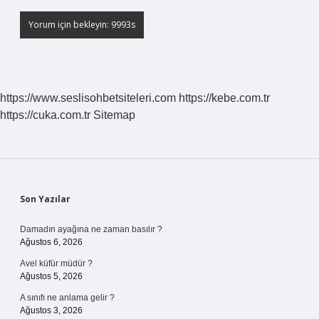
https://www.seslisohbetsiteleri.com
https://kebe.com.tr
https://cuka.com.tr
Sitemap
Sidebar
Son Yazılar
Damadın ayağına ne zaman basılır ?
Ağustos 6, 2026
Avel küfür müdür ?
Ağustos 5, 2026
A sınıfı ne anlama gelir ?
Ağustos 3, 2026