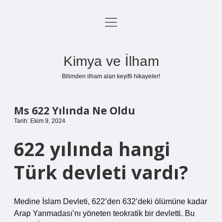
menüyü
Anasayfa
aç
Gizlilik Politikası
Kimya ve İlham
Yasal Uyarı
Bilimden ilham alan keyifli hikayeler!
Hakkımızda
Ms 622 Yılında Ne Oldu
Tarih: Ekim 9, 2024
622 yılında hangi
Türk devleti vardı?
Medine İslam Devleti, 622’den 632’deki ölümüne kadar
Arap Yarımadası’nı yöneten teokratik bir devletti. Bu