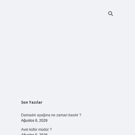
Sidebar
Son Yazılar
betci giriş
Damadın ayağına ne zaman basılır ?
Ağustos 6, 2026
Avel küfür müdür ?