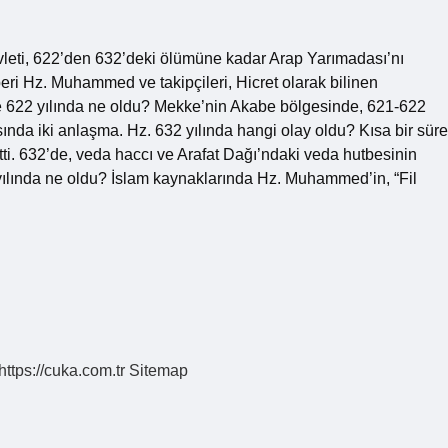
vleti, 622’den 632’deki ölümüne kadar Arap Yarımadası’nı
beri Hz. Muhammed ve takipçileri, Hicret olarak bilinen
e 622 yılında ne oldu? Mekke’nin Akabe bölgesinde, 621-622
nda iki anlaşma. Hz. 632 yılında hangi olay oldu? Kısa bir süre
tti. 632’de, veda haccı ve Arafat Dağı’ndaki veda hutbesinin
yılında ne oldu? İslam kaynaklarında Hz. Muhammed’in, “Fil
https://cuka.com.tr
Sitemap