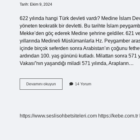
Tarih: Ekim 9, 2024
622 yılında hangi Türk devleti vardı? Medine İslam De
yöneten teokratik bir devletti. Bu tarihte İslam peygam
Mekke’den göç ederek Medine şehrine geldiler. 621 v
yıllarında Medineli Müslümanlarla Hz. Peygamber arası
içinde birçok seferden sonra Arabistan’ın çoğunu fethe
ardından 100. yaş gününü kutladı. Milattan sonra 571 
Vakası”nın yaşandığı miladi 571 yılında, Arapların…
Ms
Devamını okuyun
14 Yorum
622
Yılında
Ne
Oldu
https://www.seslisohbetsiteleri.com
https://kebe.com.tr