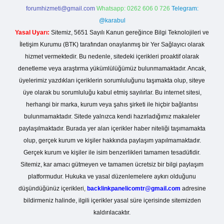
forumhizmeti@gmail.com
Whatsapp: 0262 606 0 726
Telegram:
@karabul
Yasal Uyarı:
Sitemiz, 5651 Sayılı Kanun gereğince Bilgi Teknolojileri ve
İletişim Kurumu (BTK) tarafından onaylanmış bir Yer Sağlayıcı olarak
hizmet vermektedir. Bu nedenle, sitedeki içerikleri proaktif olarak
denetleme veya araştırma yükümlülüğümüz bulunmamaktadır. Ancak,
üyelerimiz yazdıkları içeriklerin sorumluluğunu taşımakta olup, siteye
üye olarak bu sorumluluğu kabul etmiş sayılırlar. Bu internet sitesi,
herhangi bir marka, kurum veya şahıs şirketi ile hiçbir bağlantısı
bulunmamaktadır. Sitede yalnızca kendi hazırladığımız makaleler
paylaşılmaktadır. Burada yer alan içerikler haber niteliği taşımamakta
olup, gerçek kurum ve kişiler hakkında paylaşım yapılmamaktadır.
Gerçek kurum ve kişiler ile isim benzerlikleri tamamen tesadüfidir.
Sitemiz, kar amacı gütmeyen ve tamamen ücretsiz bir bilgi paylaşım
platformudur. Hukuka ve yasal düzenlemelere aykırı olduğunu
düşündüğünüz içerikleri,
backlinkpanelicomtr@gmail.com
adresine
bildirmeniz halinde, ilgili içerikler yasal süre içerisinde sitemizden
kaldırılacaktır.