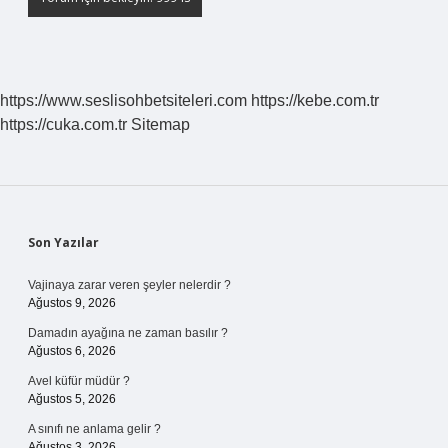
https://www.seslisohbetsiteleri.com
https://kebe.com.tr
https://cuka.com.tr
Sitemap
Sidebar
Son Yazılar
Vajinaya zarar veren şeyler nelerdir ?
Ağustos 9, 2026
Damadın ayağına ne zaman basılır ?
Ağustos 6, 2026
Avel küfür müdür ?
Ağustos 5, 2026
A sınıfı ne anlama gelir ?
Ağustos 3, 2026