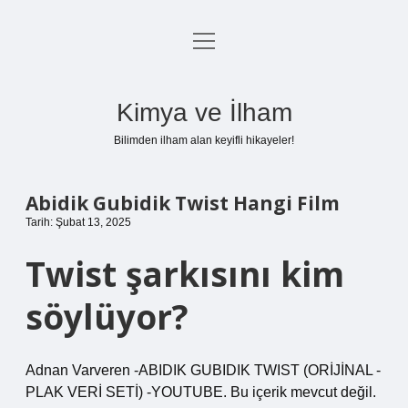
menüyü
Anasayfa
aç
Gizlilik Politikası
Kimya ve İlham
Yasal Uyarı
Bilimden ilham alan keyifli hikayeler!
Hakkımızda
Abidik Gubidik Twist Hangi Film
Tarih: Şubat 13, 2025
Twist şarkısını kim
söylüyor?
Adnan Varveren -ABIDIK GUBIDIK TWIST (ORİJİNAL -
PLAK VERİ SETİ) -YOUTUBE. Bu içerik mevcut değil.