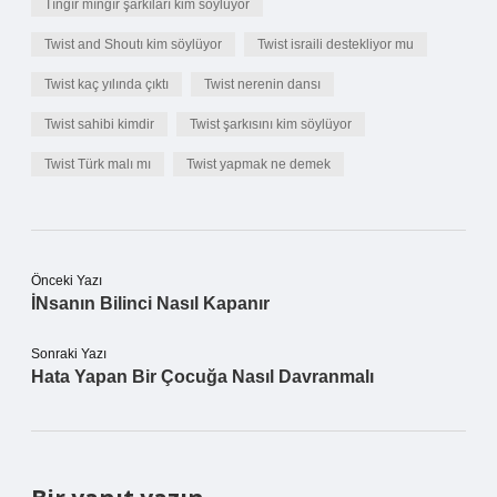
Tıngır mıngır şarkıları kim söylüyor
Twist and Shoutı kim söylüyor
Twist israili destekliyor mu
Twist kaç yılında çıktı
Twist nerenin dansı
Twist sahibi kimdir
Twist şarkısını kim söylüyor
Twist Türk malı mı
Twist yapmak ne demek
Önceki Yazı
İNsanın Bilinci Nasıl Kapanır
Sonraki Yazı
Hata Yapan Bir Çocuğa Nasıl Davranmalı