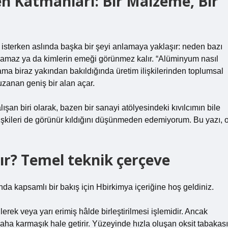
 Katmanları: Bir Malzeme, Bir
 isterken aslında başka bir şeyi anlamaya yaklaşır: neden bazı
 yapamaz ya da kimlerin emeği görünmez kalır. “Alüminyum nasıl
 ama biraz yakından bakıldığında üretim ilişkilerinden toplumsal
uzanan geniş bir alan açar.
ışan biri olarak, bazen bir sanayi atölyesindeki kıvılcımın bile
lişkileri de görünür kıldığını düşünmeden edemiyorum. Bu yazı, 
r? Temel teknik çerçeve
nda kapsamlı bir bakış için Hbirkimya içeriğine hoş geldiniz.
erek veya yarı erimiş hâlde birleştirilmesi işlemidir. Ancak
ha karmaşık hale getirir. Yüzeyinde hızla oluşan oksit tabakası