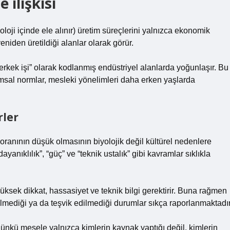
 ilişkisi
oloji içinde ele alınır) üretim süreçlerini yalnızca ekonomik
yeniden üretildiği alanlar olarak görür.
rkek işi” olarak kodlanmış endüstriyel alanlarda yoğunlaşır. Bu
msal normlar, mesleki yönelimleri daha erken yaşlarda
rler
oranının düşük olmasının biyolojik değil kültürel nedenlere
yanıklılık”, “güç” ve “teknik ustalık” gibi kavramlar sıklıkla
 yüksek dikkat, hassasiyet ve teknik bilgi gerektirir. Buna rağmen
ilmediği ya da teşvik edilmediği durumlar sıkça raporlanmaktadır
ünkü mesele yalnızca kimlerin kaynak yaptığı değil, kimlerin