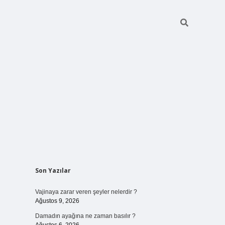
Sidebar
Son Yazılar
betci giriş
Vajinaya zarar veren şeyler nelerdir ?
Ağustos 9, 2026
Damadın ayağına ne zaman basılır ?