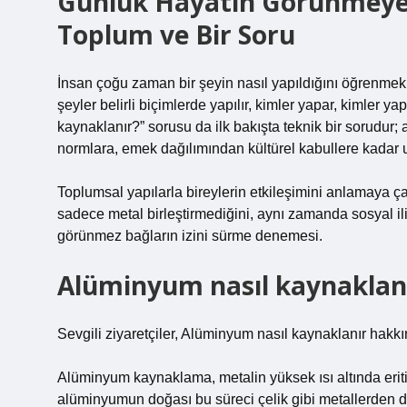
Günlük Hayatın Görünmeyen
Toplum ve Bir Soru
İnsan çoğu zaman bir şeyin nasıl yapıldığını öğrenmek
şeyler belirli biçimlerde yapılır, kimler yapar, kimler
kaynaklanır?” sorusu da ilk bakışta teknik bir sorudur;
normlara, emek dağılımından kültürel kabullere kadar 
Toplumsal yapılarla bireylerin etkileşimini anlamaya çal
sadece metal birleştirmediğini, aynı zamanda sosyal i
görünmez bağların izini sürme denemesi.
Alüminyum nasıl kaynaklanı
Sevgili ziyaretçiler, Alüminyum nasıl kaynaklanır hakkı
Alüminyum kaynaklama, metalin yüksek ısı altında eritil
alüminyumun doğası bu süreci çelik gibi metallerden da