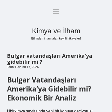
menüyü
Anasayfa
aç
Gizlilik Politikası
Kimya ve İlham
Yasal Uyarı
Bilimden ilham alan keyifli hikayeler!
Hakkımızda
Bulgar vatandaşları Amerika’ya
gidebilir mi ?
Tarih: Haziran 17, 2026
Bulgar Vatandaşları
Amerika’ya Gidebilir mi?
Ekonomik Bir Analiz
Hbirkimya sayfasında yeni bir konuya geçiyoruz: