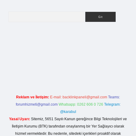
Arama
tci giriş
Reklam ve İletişim:
E-mail:
backlinkpaneli@gmail.com
Teams:
forumhizmeti@gmail.com
Whatsapp: 0262 606 0 726
Telegram:
@karabul
Yasal Uyarı:
Sitemiz, 5651 Sayılı Kanun gereğince Bilgi Teknolojileri ve
İletişim Kurumu (BTK) tarafından onaylanmış bir Yer Sağlayıcı olarak
hizmet vermektedir. Bu nedenle, sitedeki içerikleri proaktif olarak