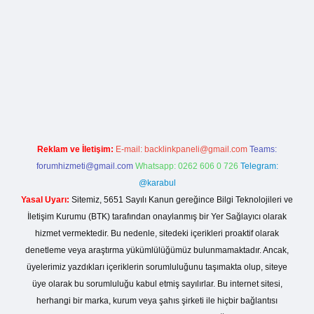
ci giriş
Reklam ve İletişim:
E-mail:
backlinkpaneli@gmail.com
Teams:
forumhizmeti@gmail.com
Whatsapp: 0262 606 0 726
Telegram:
@karabul
Yasal Uyarı:
Sitemiz, 5651 Sayılı Kanun gereğince Bilgi Teknolojileri ve
İletişim Kurumu (BTK) tarafından onaylanmış bir Yer Sağlayıcı olarak
hizmet vermektedir. Bu nedenle, sitedeki içerikleri proaktif olarak
denetleme veya araştırma yükümlülüğümüz bulunmamaktadır. Ancak,
üyelerimiz yazdıkları içeriklerin sorumluluğunu taşımakta olup, siteye
üye olarak bu sorumluluğu kabul etmiş sayılırlar. Bu internet sitesi,
herhangi bir marka, kurum veya şahıs şirketi ile hiçbir bağlantısı