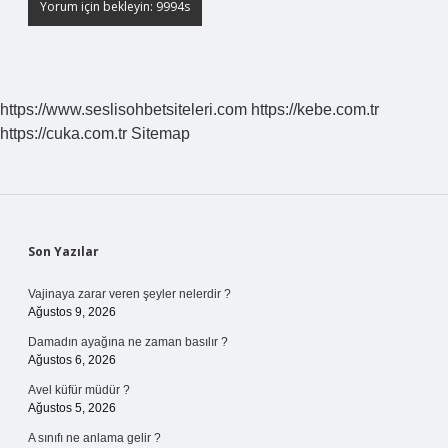
https://www.seslisohbetsiteleri.com
https://kebe.com.tr
https://cuka.com.tr
Sitemap
Sidebar
Son Yazılar
Vajinaya zarar veren şeyler nelerdir ?
Ağustos 9, 2026
Damadın ayağına ne zaman basılır ?
Ağustos 6, 2026
Avel küfür müdür ?
Ağustos 5, 2026
A sınıfı ne anlama gelir ?