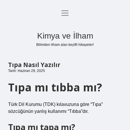
menüyü
Anasayfa
aç
Gizlilik Politikası
Kimya ve İlham
Yasal Uyarı
Bilimden ilham alan keyifli hikayeler!
Hakkımızda
Tıpa Nasıl Yazılır
Tarih: Haziran 29, 2025
Tıpa mı tıbba mı?
Türk Dil Kurumu (TDK) kılavuzuna göre “Tıpa”
sözcüğünün yanlış kullanımı “Tıbba”dır.
Tıpa mı tapa mı?