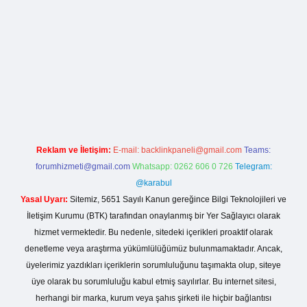
ş
Reklam ve İletişim:
E-mail:
backlinkpaneli@gmail.com
Teams:
forumhizmeti@gmail.com
Whatsapp: 0262 606 0 726
Telegram:
@karabul
Yasal Uyarı:
Sitemiz, 5651 Sayılı Kanun gereğince Bilgi Teknolojileri ve
İletişim Kurumu (BTK) tarafından onaylanmış bir Yer Sağlayıcı olarak
hizmet vermektedir. Bu nedenle, sitedeki içerikleri proaktif olarak
denetleme veya araştırma yükümlülüğümüz bulunmamaktadır. Ancak,
üyelerimiz yazdıkları içeriklerin sorumluluğunu taşımakta olup, siteye
üye olarak bu sorumluluğu kabul etmiş sayılırlar. Bu internet sitesi,
herhangi bir marka, kurum veya şahıs şirketi ile hiçbir bağlantısı