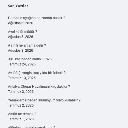
Sidebar
Son Yazılar
Damadın ayağına ne zaman basılır ?
Ağustos 6, 2026
Avel küfür müdür ?
Ağustos 5, 2026
A sınıfı ne anlama gelir ?
Ağustos 3, 2026
3XL kaç beden kadın LCW ?
Temmuz 24, 2026
Av tüfeği vergisi kaç yılda bir ödenir ?
Temmuz 13, 2026
Antalya Otogar Havalimanı kaç dakika ?
Temmuz 3, 2026
Yemeklerde neden alüminyum folyo kullanılır ?
Temmuz 2, 2026
Amûd ne demek ?
Temmuz 1, 2026
Alüminyum nasıl kaynaklanır ?