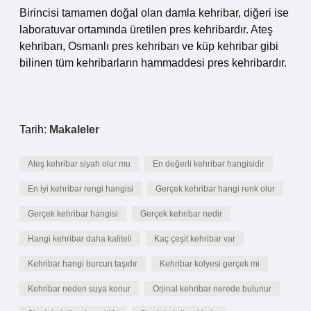
Birincisi tamamen doğal olan damla kehribar, diğeri ise
laboratuvar ortamında üretilen pres kehribardır. Ateş
kehribarı, Osmanlı pres kehribarı ve küp kehribar gibi
bilinen tüm kehribarların hammaddesi pres kehribardır.
Tarih:
Makaleler
Ateş kehribar siyah olur mu
En değerli kehribar hangisidir
En iyi kehribar rengi hangisi
Gerçek kehribar hangi renk olur
Gerçek kehribar hangisi
Gerçek kehribar nedir
Hangi kehribar daha kaliteli
Kaç çeşit kehribar var
Kehribar hangi burcun taşıdır
Kehribar kolyesi gerçek mi
Kehribar neden suya konur
Orjinal kehribar nerede bulunur