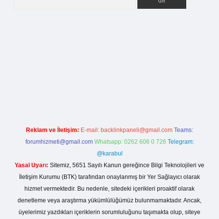
tci giriş
Reklam ve İletişim:
E-mail:
backlinkpaneli@gmail.com
Teams:
forumhizmeti@gmail.com
Whatsapp: 0262 606 0 726
Telegram:
@karabul
Yasal Uyarı:
Sitemiz, 5651 Sayılı Kanun gereğince Bilgi Teknolojileri ve
İletişim Kurumu (BTK) tarafından onaylanmış bir Yer Sağlayıcı olarak
hizmet vermektedir. Bu nedenle, sitedeki içerikleri proaktif olarak
denetleme veya araştırma yükümlülüğümüz bulunmamaktadır. Ancak,
üyelerimiz yazdıkları içeriklerin sorumluluğunu taşımakta olup, siteye