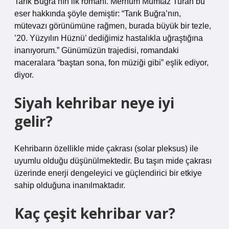
Tarık Buğra’nın ilk romanı. Merhum Mümtaz Turan bu
eser hakkında şöyle demiştir: “Tarık Buğra’nın,
mütevazı görünümüne rağmen, burada büyük bir tezle,
’20. Yüzyılın Hüznü’ dediğimiz hastalıkla uğraştığına
inanıyorum.” Günümüzün trajedisi, romandaki
maceralara “baştan sona, fon müziği gibi” eşlik ediyor,
diyor.
Siyah kehribar neye iyi
gelir?
Kehribarın özellikle mide çakrası (solar pleksus) ile
uyumlu olduğu düşünülmektedir. Bu taşın mide çakrası
üzerinde enerji dengeleyici ve güçlendirici bir etkiye
sahip olduğuna inanılmaktadır.
Kaç çeşit kehribar var?