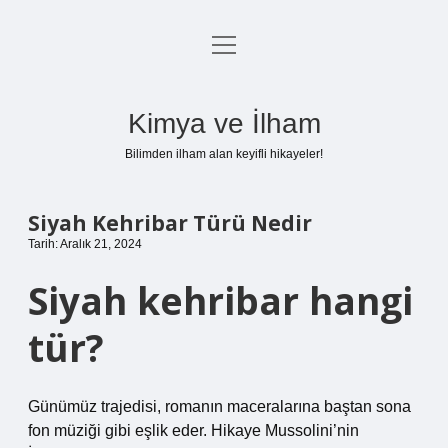
menüyü
Anasayfa
aç
Gizlilik Politikası
Kimya ve İlham
Yasal Uyarı
Bilimden ilham alan keyifli hikayeler!
Hakkımızda
Siyah Kehribar Türü Nedir
Tarih: Aralık 21, 2024
Siyah kehribar hangi
tür?
Günümüz trajedisi, romanın maceralarına baştan sona
fon müziği gibi eşlik eder. Hikaye Mussolini’nin