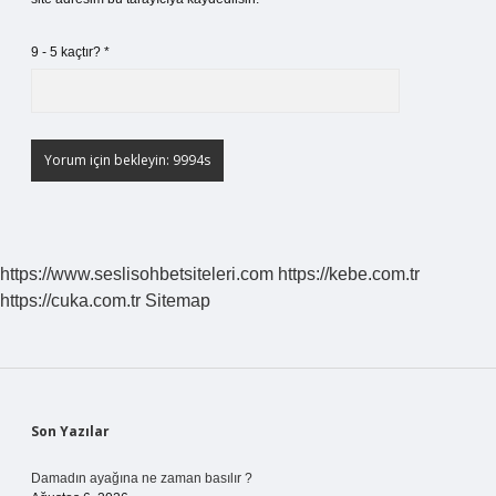
9 - 5 kaçtır?
*
https://www.seslisohbetsiteleri.com
https://kebe.com.tr
https://cuka.com.tr
Sitemap
Sidebar
Son Yazılar
Damadın ayağına ne zaman basılır ?