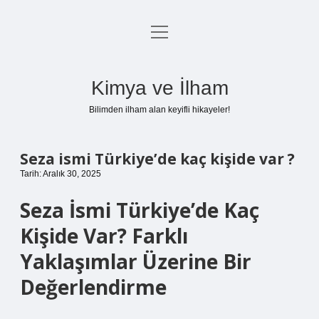
menüyü
Anasayfa
aç
Gizlilik Politikası
Kimya ve İlham
Yasal Uyarı
Bilimden ilham alan keyifli hikayeler!
Hakkımızda
Seza ismi Türkiye’de kaç kişide var ?
Tarih: Aralık 30, 2025
Seza İsmi Türkiye’de Kaç
Kişide Var? Farklı
Yaklaşımlar Üzerine Bir
Değerlendirme