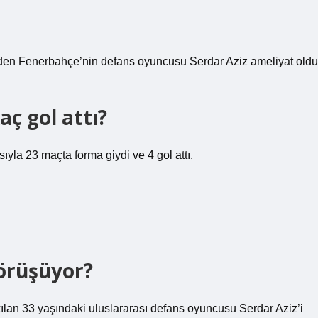
iden Fenerbahçe’nin defans oyuncusu Serdar Aziz ameliyat oldu
ç gol attı?
la 23 maçta forma giydi ve 4 gol attı.
görüşüyor?
ılan 33 yaşındaki uluslararası defans oyuncusu Serdar Aziz’i