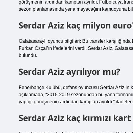
görüşmenin ardından kamptan ayrıldı. Futbolcuya transf
sezon planlamasında yer almayacağını kamuoyuna bil
Serdar Aziz kaç milyon euro
Galatasaraylı oyuncu bilgileri; Bu transfer karşılığında
Furkan Özçal’ın ifadelerini verdi. Serdar Aziz, Galata
bulundu.
Serdar Aziz ayrılıyor mu?
Fenerbahçe Kulübü, defans oyuncusu Serdar Aziz’in kam
açıklamada, “2018-2019 sezonundan bu yana formamızı
yaptığı görüşmenin ardından kamptan ayrıldı.” ifadelerin
Serdar Aziz kaç kırmızı kart