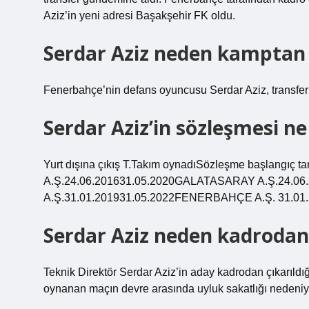
Aziz’in yeni adresi Başakşehir FK oldu.
Serdar Aziz neden kamptan 
Fenerbahçe’nin defans oyuncusu Serdar Aziz, transfer
Serdar Aziz’in sözleşmesi n
Yurt dışına çıkış T.Takım oynadıSözleşme başlangıç ​
A.Ş.24.06.201631.05.2020GALATASARAY A.Ş.24.
A.Ş.31.01.201931.05.2022FENERBAHÇE A.Ş. 31.01.
Serdar Aziz neden kadrodan 
Teknik Direktör Serdar Aziz’in aday kadrodan çıkarıld
oynanan maçın devre arasında uyluk sakatlığı nedeniyl