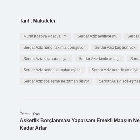
Tarih:
Makaleler
Murat Kosova Kosovalı mı
Serdar Aziz ayrılıyor mu
Serdar 
Serdar Aziz hangi takımla görüşüyor
Serdar Aziz kaç gün yok
Serdar Aziz kaç para alıyor
Serdar Aziz kimle anlaştı
Serda
Serdar Aziz neden kamptan ayrıldı
Serdar Aziz nerede ameliyat
Serdar Aziz sözleşme ne zaman bitiyor
Serdar Azizin sözleşmes
Önceki Yazı
Askerlik Borçlanması Yaparsam Emekli Maaşım Ne
Kadar Artar