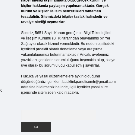
haber niteliği taşımamakta olup, gerçek kurum ve
kişiler hakkında paylaşım yapılmamaktadır. Gerçek
kurum ve kişiler ile isim benzerlikleri tamamen
tesadüfidir. Sitemizdeki bilgiler taslak halindedir ve
tavsiye niteliği taşımazlar.
Sitemiz, 5651 Sayılı Kanun gereğince Bilgi Teknolojileri
ve İletişim Kurumu (BTK) tarafından onaylanmış bir Yer
Sağlayıcı olarak hizmet vermektedir. Bu nedenle, sitedeki
içerikleri proaktif olarak denetleme veya araştırma
yükümlülüğümüz bulunmamaktadır. Ancak, üyelerimiz
yazdıkları içeriklerin sorumluluğunu taşımakta olup, siteye
üye olarak bu sorumluluğu kabul etmiş sayılırlar.
Hukuka ve yasal düzenlemelere aykırı olduğunu
düşündüğünüz içerikleri,
backlinkpanelicomtr@gmail.com
adresine bildirmeniz halinde, ilgili içerikler yasal süre
k
içerisinde sitemizden kaldırılacaktır.
Arama