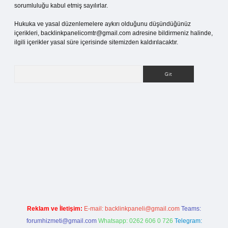
sorumluluğu kabul etmiş sayılırlar.
Hukuka ve yasal düzenlemelere aykırı olduğunu düşündüğünüz
içerikleri,
backlinkpanelicomtr@gmail.com
adresine bildirmeniz halinde,
ilgili içerikler yasal süre içerisinde sitemizden kaldırılacaktır.
Arama
i giriş
Reklam ve İletişim:
E-mail:
backlinkpaneli@gmail.com
Teams:
forumhizmeti@gmail.com
Whatsapp: 0262 606 0 726
Telegram: