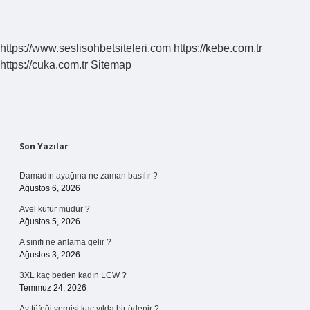
https://www.seslisohbetsiteleri.com
https://kebe.com.tr
https://cuka.com.tr
Sitemap
Sidebar
Son Yazılar
Damadın ayağına ne zaman basılır ?
Ağustos 6, 2026
Avel küfür müdür ?
Ağustos 5, 2026
A sınıfı ne anlama gelir ?
Ağustos 3, 2026
3XL kaç beden kadın LCW ?
Temmuz 24, 2026
Av tüfeği vergisi kaç yılda bir ödenir ?