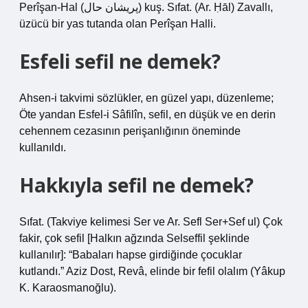
Perîşan-Hal (ﭘﺮﻳﺸﺎﻥ ﺣﺎﻝ) kuş. Sıfat. (Ar. Ḥāl) Zavallı,
üzücü bir yas tutanda olan Perîşan Halli.
Esfeli sefil ne demek?
Ahsen-i takvimi sözlükler, en güzel yapı, düzenleme;
Öte yandan Esfel-i Sâfilîn, sefil, en düşük ve en derin
cehennem cezasının perişanlığının öneminde
kullanıldı.
Hakkıyla sefil ne demek?
Sıfat. (Takviye kelimesi Ser ve Ar. Sefl Ser+Sef ul) Çok
fakir, çok sefil [Halkın ağzında Selseffil şeklinde
kullanılır]: “Babaları hapse girdiğinde çocuklar
kutlandı.” Aziz Dost, Revâ, elinde bir fefil olalım (Yâkup
K. Karaosmanoğlu).