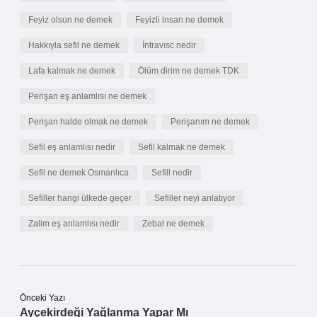
Feyiz olsun ne demek
Feyizli insan ne demek
Hakkıyla sefil ne demek
İntravısc nedir
Lafa kalmak ne demek
Ölüm dirim ne demek TDK
Perişan eş anlamlısı ne demek
Perişan halde olmak ne demek
Perişanım ne demek
Sefil eş anlamlısı nedir
Sefil kalmak ne demek
Sefil ne demek Osmanlıca
Sefill nedir
Sefiller hangi ülkede geçer
Sefiller neyi anlatıyor
Zalim eş anlamlısı nedir
Zebal ne demek
Önceki Yazı
Ayçekirdeği Yağlanma Yapar Mı