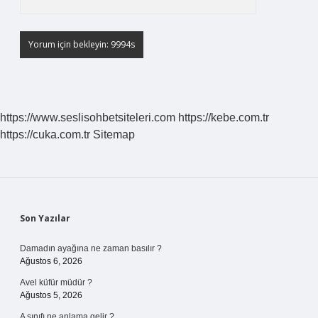
https://www.seslisohbetsiteleri.com
https://kebe.com.tr
https://cuka.com.tr
Sitemap
Sidebar
Son Yazılar
Damadın ayağına ne zaman basılır ?
Ağustos 6, 2026
Avel küfür müdür ?
Ağustos 5, 2026
A sınıfı ne anlama gelir ?