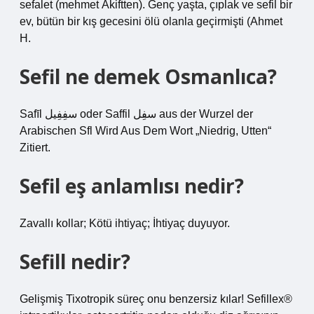
sefalet (mehmet Âkiftten). Genç yaşta, çıplak ve sefil bir
ev, bütün bir kış gecesini ölü olanla geçirmişti (Ahmet
H.
Sefil ne demek Osmanlıca?
Safīl سفِفِيل oder Saffil سفِل aus der Wurzel der
Arabischen Sfl Wird Aus Dem Wort „Niedrig, Utten“
Zitiert.
Sefil eş anlamlısı nedir?
Zavallı kollar; Kötü ihtiyaç; İhtiyaç duyuyor.
Sefill nedir?
Gelişmiş Tixotropik süreç onu benzersiz kılar! Sefillex®