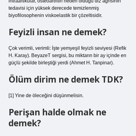
intraartikular, osteoartritin neden olduğu diz ağrısının
tedavisi için yüksek derecede temizlenmiş
biyofilosophenin viskoelastik bir çözeltisidir.
Feyizli insan ne demek?
Çok verimli, verimli: İşte yemyeşil feyizli seviyesi (Refik
H. Karay). BeyazeT sergisi, bu miktarın bir ay içinde en
güçlü şekilde birleştiği yerdi (Ahmet H. Tanpinar).
Ölüm dirim ne demek TDK?
[1] Yine de öleceğini düşünmelisin.
Perişan halde olmak ne
demek?