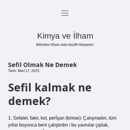
menüyü
Anasayfa
aç
Gizlilik Politikası
Kimya ve İlham
Yasal Uyarı
Bilimden ilham alan keyifli hikayeler!
Hakkımızda
Sefil Olmak Ne Demek
Tarih: Mart 17, 2025
Sefil kalmak ne
demek?
1. Sefalet, fakir, kol, perîşan (kimse): Çalışmadın, tüm
yıllar boyunca beni çalıştırdın / bu yavrular çıplak,