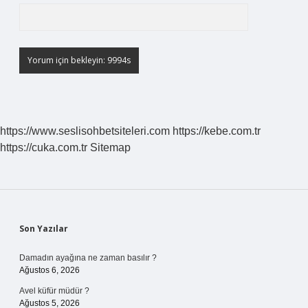
https://www.seslisohbetsiteleri.com
https://kebe.com.tr
https://cuka.com.tr
Sitemap
Sidebar
Son Yazılar
Damadın ayağına ne zaman basılır ?
Ağustos 6, 2026
Avel küfür müdür ?
Ağustos 5, 2026