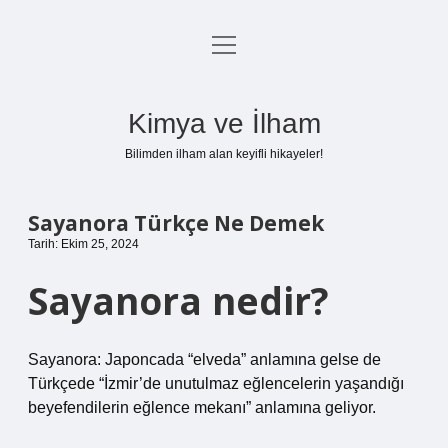
menüyü
Anasayfa
aç
Gizlilik Politikası
Kimya ve İlham
Yasal Uyarı
Bilimden ilham alan keyifli hikayeler!
Hakkımızda
Sayanora Türkçe Ne Demek
Tarih: Ekim 25, 2024
Sayanora nedir?
Sayanora: Japoncada “elveda” anlamına gelse de
Türkçede “İzmir’de unutulmaz eğlencelerin yaşandığı
beyefendilerin eğlence mekanı” anlamına geliyor.