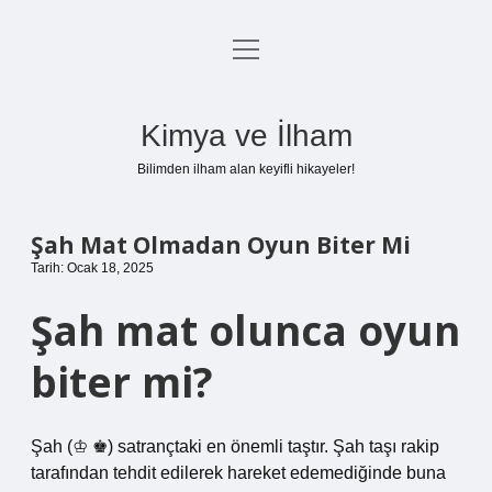
menüyü
Anasayfa
aç
Gizlilik Politikası
Kimya ve İlham
Yasal Uyarı
Bilimden ilham alan keyifli hikayeler!
Hakkımızda
Şah Mat Olmadan Oyun Biter Mi
Tarih: Ocak 18, 2025
Şah mat olunca oyun
biter mi?
Şah (♔ ♚) satrançtaki en önemli taştır. Şah taşı rakip
tarafından tehdit edilerek hareket edemediğinde buna