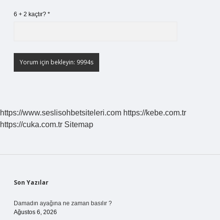
6 + 2 kaçtır?
*
https://www.seslisohbetsiteleri.com
https://kebe.com.tr
https://cuka.com.tr
Sitemap
Sidebar
Son Yazılar
Damadın ayağına ne zaman basılır ?
Ağustos 6, 2026