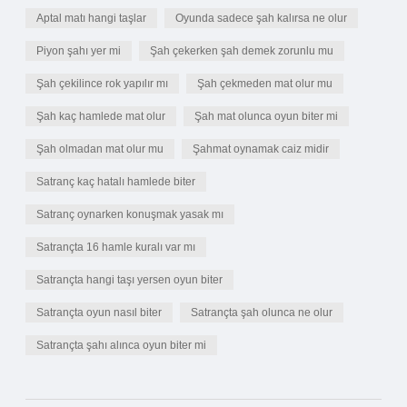
Aptal matı hangi taşlar
Oyunda sadece şah kalırsa ne olur
Piyon şahı yer mi
Şah çekerken şah demek zorunlu mu
Şah çekilince rok yapılır mı
Şah çekmeden mat olur mu
Şah kaç hamlede mat olur
Şah mat olunca oyun biter mi
Şah olmadan mat olur mu
Şahmat oynamak caiz midir
Satranç kaç hatalı hamlede biter
Satranç oynarken konuşmak yasak mı
Satrançta 16 hamle kuralı var mı
Satrançta hangi taşı yersen oyun biter
Satrançta oyun nasıl biter
Satrançta şah olunca ne olur
Satrançta şahı alınca oyun biter mi