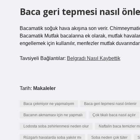
Baca geri tepmesi nasıl önle
Bacamatik soğuk hava akışına son verir. Chimneymatic r
Bacamatik Mutfak bacalarına ek olarak, mutfak havalan
engellemek için kullanılır, menfezler mutfak duvarından 
Tavsiyeli Bağlantılar:
Belgradı Nasıl Kaybettik
Tarih:
Makaleler
Baca çekmiyor ne yapmalıyım
Baca geri tepmesi nasıl önlenir
Bacanın akmaması için ne yapmalı
Çok tıkalı baca nasıl açılır
Lodosta soba zehirlenmesi neden olur
Naftalin baca temizler m
Rüzgarlı havalarda soba yakılır mı
Soba neden çok tüter
S