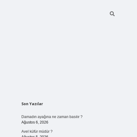
Sidebar
Son Yazılar
betci giriş
Damadın ayağına ne zaman basılır ?
Ağustos 6, 2026
Avel küfür müdür ?