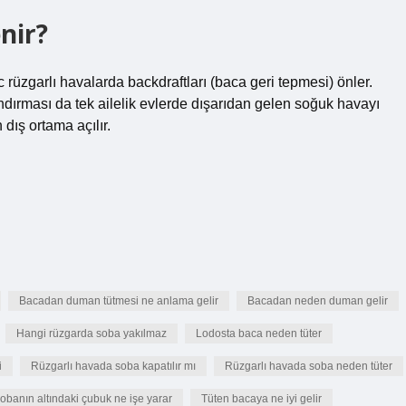
nir?
üzgarlı havalarda backdraftları (baca geri tepmesi) önler.
dırması da tek ailelik evlerde dışarıdan gelen soğuk havayı
dış ortama açılır.
Bacadan duman tütmesi ne anlama gelir
Bacadan neden duman gelir
Hangi rüzgarda soba yakılmaz
Lodosta baca neden tüter
i
Rüzgarlı havada soba kapatılır mı
Rüzgarlı havada soba neden tüter
obanın altındaki çubuk ne işe yarar
Tüten bacaya ne iyi gelir