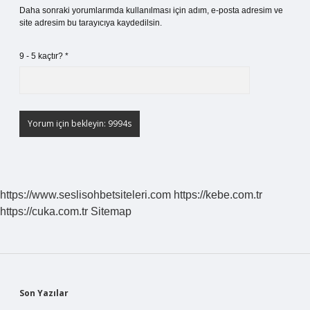
Daha sonraki yorumlarımda kullanılması için adım, e-posta adresim ve
site adresim bu tarayıcıya kaydedilsin.
9 - 5 kaçtır?
*
https://www.seslisohbetsiteleri.com
https://kebe.com.tr
https://cuka.com.tr
Sitemap
Sidebar
Son Yazılar