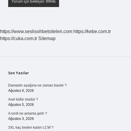
https://www.seslisohbetsiteleri.com
https://kebe.com.tr
https://cuka.com.tr
Sitemap
Sidebar
Son Yazılar
Damadın ayağına ne zaman basılır ?
Ağustos 6, 2026
Avel küfür müdür ?
Ağustos 5, 2026
A sınıfı ne anlama gelir ?
Ağustos 3, 2026
3XL kaç beden kadın LCW ?