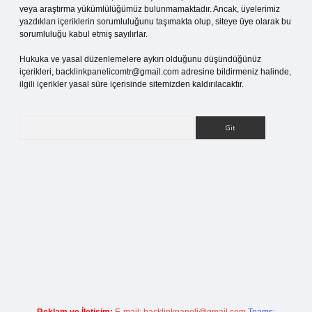
veya araştırma yükümlülüğümüz bulunmamaktadır. Ancak, üyelerimiz
yazdıkları içeriklerin sorumluluğunu taşımakta olup, siteye üye olarak bu
sorumluluğu kabul etmiş sayılırlar.
Hukuka ve yasal düzenlemelere aykırı olduğunu düşündüğünüz
içerikleri,
backlinkpanelicomtr@gmail.com
adresine bildirmeniz halinde,
ilgili içerikler yasal süre içerisinde sitemizden kaldırılacaktır.
Arama
betci giriş