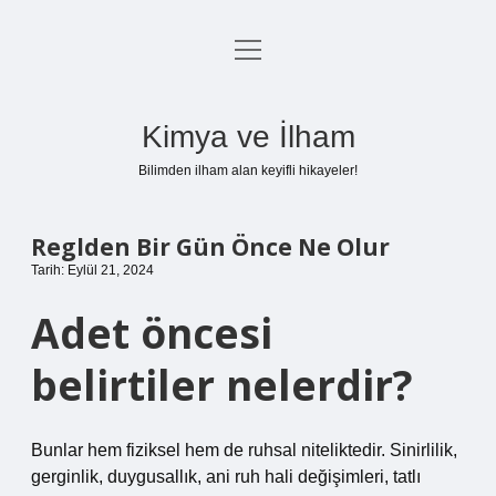
menüyü
Anasayfa
aç
Gizlilik Politikası
Kimya ve İlham
Yasal Uyarı
Bilimden ilham alan keyifli hikayeler!
Hakkımızda
Reglden Bir Gün Önce Ne Olur
Tarih: Eylül 21, 2024
Adet öncesi
belirtiler nelerdir?
Bunlar hem fiziksel hem de ruhsal niteliktedir. Sinirlilik,
gerginlik, duygusallık, ani ruh hali değişimleri, tatlı