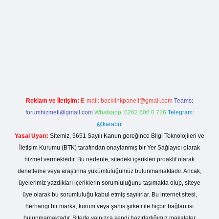
i giriş
Reklam ve İletişim:
E-mail:
backlinkpaneli@gmail.com
Teams:
forumhizmeti@gmail.com
Whatsapp: 0262 606 0 726
Telegram:
@karabul
Yasal Uyarı:
Sitemiz, 5651 Sayılı Kanun gereğince Bilgi Teknolojileri ve
İletişim Kurumu (BTK) tarafından onaylanmış bir Yer Sağlayıcı olarak
hizmet vermektedir. Bu nedenle, sitedeki içerikleri proaktif olarak
denetleme veya araştırma yükümlülüğümüz bulunmamaktadır. Ancak,
üyelerimiz yazdıkları içeriklerin sorumluluğunu taşımakta olup, siteye
üye olarak bu sorumluluğu kabul etmiş sayılırlar. Bu internet sitesi,
herhangi bir marka, kurum veya şahıs şirketi ile hiçbir bağlantısı
bulunmamaktadır. Sitede yalnızca kendi hazırladığımız makaleler