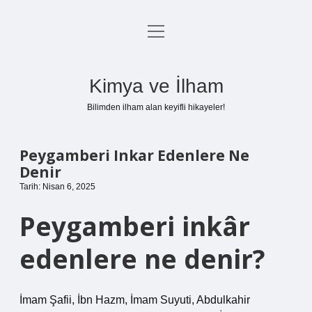
menüyü
Anasayfa
aç
Gizlilik Politikası
Kimya ve İlham
Yasal Uyarı
Bilimden ilham alan keyifli hikayeler!
Hakkımızda
Peygamberi Inkar Edenlere Ne
Denir
Tarih: Nisan 6, 2025
Peygamberi inkâr
edenlere ne denir?
İmam Şafii, İbn Hazm, İmam Suyuti, Abdulkahir