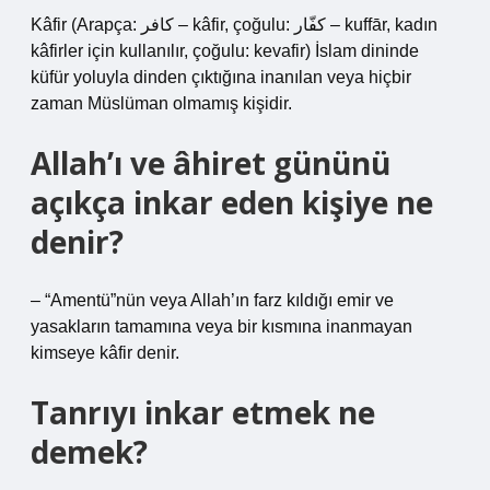
Kâfir (Arapça: كافر – kâfir, çoğulu: كفّار – kuffār, kadın
kâfirler için kullanılır, çoğulu: kevafir) İslam dininde
küfür yoluyla dinden çıktığına inanılan veya hiçbir
zaman Müslüman olmamış kişidir.
Allah’ı ve âhiret gününü
açıkça inkar eden kişiye ne
denir?
– “Amentü”nün veya Allah’ın farz kıldığı emir ve
yasakların tamamına veya bir kısmına inanmayan
kimseye kâfir denir.
Tanrıyı inkar etmek ne
demek?