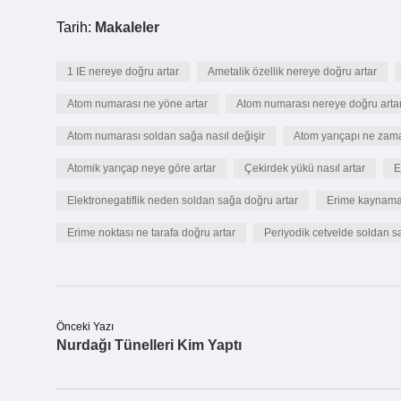
Tarih:
Makaleler
1 IE nereye doğru artar
Ametalik özellik nereye doğru artar
Atom numarası ne yöne artar
Atom numarası nereye doğru arta
Atom numarası soldan sağa nasıl değişir
Atom yarıçapı ne zama
Atomik yarıçap neye göre artar
Çekirdek yükü nasıl artar
E
Elektronegatiflik neden soldan sağa doğru artar
Erime kaynama n
Erime noktası ne tarafa doğru artar
Periyodik cetvelde soldan sa
Önceki Yazı
Nurdağı Tünelleri Kim Yaptı