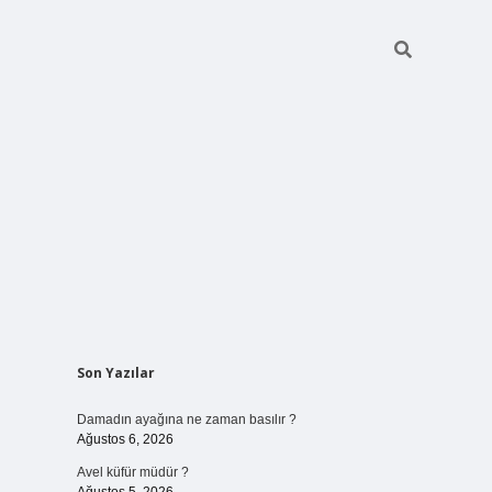
Sidebar
Son Yazılar
betci giriş
Damadın ayağına ne zaman basılır ?
Ağustos 6, 2026
Avel küfür müdür ?