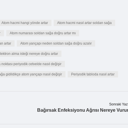
Atom hacmi hangi yönde artar
Atom hacmi nasıl artar soldan sağa
r
Atom numarası soldan sağa doğru artar mı
n artar
Atom yarıçapı neden soldan sağa doğru azalır
lektron alma isteği nereye doğru artar
oktası periyodik cetvelde nasıl değişir
ğa gidildikçe atom yarıçapı nasıl değişir
Periyodik tabloda nasıl artar
Sonraki Yaz
Bağırsak Enfeksiyonu Ağrısı Nereye Vuru