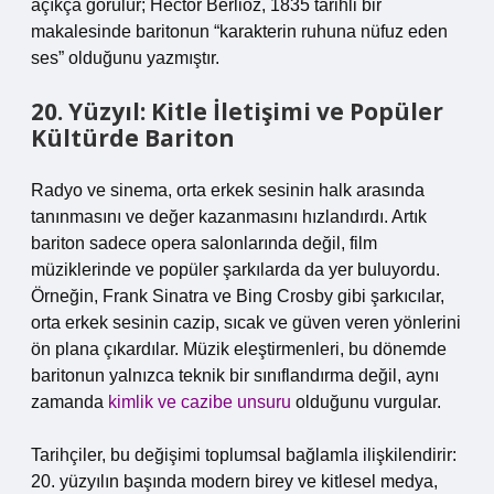
açıkça görülür; Hector Berlioz, 1835 tarihli bir
makalesinde baritonun “karakterin ruhuna nüfuz eden
ses” olduğunu yazmıştır.
20. Yüzyıl: Kitle İletişimi ve Popüler
Kültürde Bariton
Radyo ve sinema, orta erkek sesinin halk arasında
tanınmasını ve değer kazanmasını hızlandırdı. Artık
bariton sadece opera salonlarında değil, film
müziklerinde ve popüler şarkılarda da yer buluyordu.
Örneğin, Frank Sinatra ve Bing Crosby gibi şarkıcılar,
orta erkek sesinin cazip, sıcak ve güven veren yönlerini
ön plana çıkardılar. Müzik eleştirmenleri, bu dönemde
baritonun yalnızca teknik bir sınıflandırma değil, aynı
zamanda
kimlik ve cazibe unsuru
olduğunu vurgular.
Tarihçiler, bu değişimi toplumsal bağlamla ilişkilendirir:
20. yüzyılın başında modern birey ve kitlesel medya,