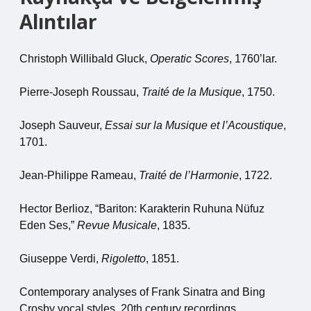
Alıntılar
Christoph Willibald Gluck,
Operatic Scores
, 1760’lar.
Pierre-Joseph Roussau,
Traité de la Musique
, 1750.
Joseph Sauveur,
Essai sur la Musique et l’Acoustique
,
1701.
Jean-Philippe Rameau,
Traité de l’Harmonie
, 1722.
Hector Berlioz, “Bariton: Karakterin Ruhuna Nüfuz
Eden Ses,”
Revue Musicale
, 1835.
Giuseppe Verdi,
Rigoletto
, 1851.
Contemporary analyses of Frank Sinatra and Bing
Crosby vocal styles, 20th century recordings.