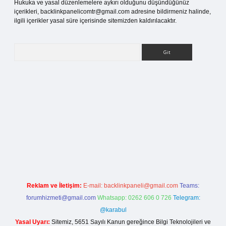
Hukuka ve yasal düzenlemelere aykırı olduğunu düşündüğünüz
içerikleri,
backlinkpanelicomtr@gmail.com
adresine bildirmeniz halinde,
ilgili içerikler yasal süre içerisinde sitemizden kaldırılacaktır.
Arama
betci giriş
Reklam ve İletişim:
E-mail:
backlinkpaneli@gmail.com
Teams:
forumhizmeti@gmail.com
Whatsapp: 0262 606 0 726
Telegram:
@karabul
Yasal Uyarı:
Sitemiz, 5651 Sayılı Kanun gereğince Bilgi Teknolojileri ve