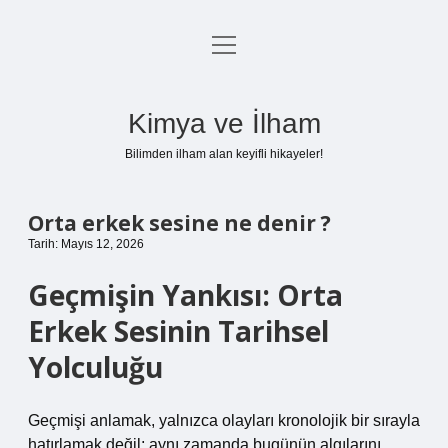
menüyü
Anasayfa
aç
Gizlilik Politikası
Kimya ve İlham
Yasal Uyarı
Bilimden ilham alan keyifli hikayeler!
Hakkımızda
Orta erkek sesine ne denir ?
Tarih: Mayıs 12, 2026
Geçmişin Yankısı: Orta
Erkek Sesinin Tarihsel
Yolculuğu
Geçmişi anlamak, yalnızca olayları kronolojik bir sırayla
hatırlamak değil; aynı zamanda bugünün algılarını,