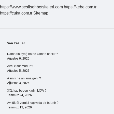
https://www.seslisohbetsiteleri.com
https://kebe.com.tr
https://cuka.com.tr
Sitemap
Sidebar
Son Yazılar
Damadın ayağına ne zaman basılır ?
Ağustos 6, 2026
Avel küfür müdür ?
Ağustos 5, 2026
A sınıfı ne anlama gelir ?
Ağustos 3, 2026
3XL kaç beden kadın LCW ?
Temmuz 24, 2026
Av tüfeği vergisi kaç yılda bir ödenir ?
Temmuz 13, 2026