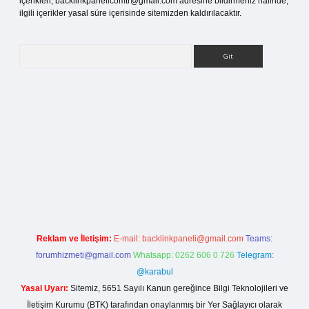
içerikleri,
backlinkpanelicomtr@gmail.com
adresine bildirmeniz halinde,
ilgili içerikler yasal süre içerisinde sitemizden kaldırılacaktır.
Arama
etci giriş
Reklam ve İletişim:
E-mail:
backlinkpaneli@gmail.com
Teams:
forumhizmeti@gmail.com
Whatsapp: 0262 606 0 726
Telegram:
@karabul
Yasal Uyarı:
Sitemiz, 5651 Sayılı Kanun gereğince Bilgi Teknolojileri ve
İletişim Kurumu (BTK) tarafından onaylanmış bir Yer Sağlayıcı olarak