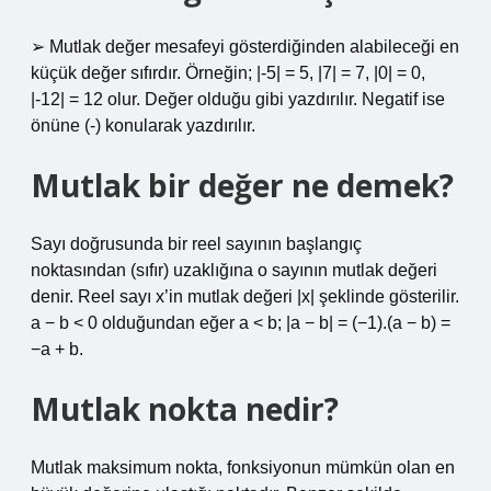
➢ Mutlak değer mesafeyi gösterdiğinden alabileceği en
küçük değer sıfırdır. Örneğin; |-5| = 5, |7| = 7, |0| = 0,
|-12| = 12 olur. Değer olduğu gibi yazdırılır. Negatif ise
önüne (-) konularak yazdırılır.
Mutlak bir değer ne demek?
Sayı doğrusunda bir reel sayının başlangıç ​​
noktasından (sıfır) uzaklığına o sayının mutlak değeri
denir. Reel sayı x’in mutlak değeri |x| şeklinde gösterilir.
a − b < 0 olduğundan eğer a < b; |a − b| = (−1).(a − b) =
−a + b.
Mutlak nokta nedir?
Mutlak maksimum nokta, fonksiyonun mümkün olan en