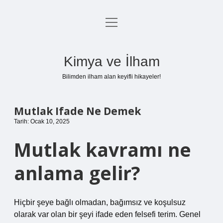
menüyü
Anasayfa
aç
Gizlilik Politikası
Kimya ve İlham
Yasal Uyarı
Bilimden ilham alan keyifli hikayeler!
Hakkımızda
Mutlak Ifade Ne Demek
Tarih: Ocak 10, 2025
Mutlak kavramı ne
anlama gelir?
Hiçbir şeye bağlı olmadan, bağımsız ve koşulsuz
olarak var olan bir şeyi ifade eden felsefi terim. Genel