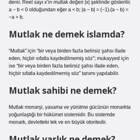
denir. Reel sayı x’in mutlak değeri |x| şeklinde gösterilir.
a − b < 0 olduğundan eğer a < b; |a − b| = (−1).(a − b) =
−a + b.
Mutlak ne demek islamda?
“Mutlak” için “bir veya birden fazla belirsiz şahsı ifade
eden, hiçbir sıfatla kaydedilmemiş söz”; mukayyed için
ise “bir veya birden fazla belirsiz şahsı ifade eden,
hiçbir sıfatla kaydedilmemiş söz” tanımı yapılabilir.
Mutlak sahibi ne demek?
Mutlak monarşi, yasama ve yürütme gücünün monarkta
yoğunlaştığı bir hükümet sistemidir. Bu sistemde
monark, devletteki tek ve en büyük otoritedir.
Mutlak varlık ne demek?