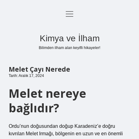
menüyü
Anasayfa
aç
Gizlilik Politikası
Kimya ve İlham
Yasal Uyarı
Bilimden ilham alan keyifli hikayeler!
Hakkımızda
Melet Çayı Nerede
Tarih: Aralık 17, 2024
Melet nereye
bağlıdır?
Ordu’nun doğusundan doğup Karadeniz’e doğru
kıvrılan Melet Irmağı, bölgenin en uzun ve en önemli