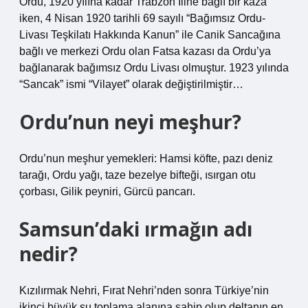
Ordu, 1920 yılına kadar Trabzon İline bağlı bir kaza
iken, 4 Nisan 1920 tarihli 69 sayılı “Bağımsız Ordu-
Livası Teşkilatı Hakkında Kanun” ile Canik Sancağına
bağlı ve merkezi Ordu olan Fatsa kazası da Ordu’ya
bağlanarak bağımsız Ordu Livası olmuştur. 1923 yılında
“Sancak” ismi “Vilayet” olarak değiştirilmiştir…
Ordu’nun neyi meşhur?
Ordu’nun meşhur yemekleri: Hamsi köfte, pazı deniz
tarağı, Ordu yağı, taze bezelye bifteği, ısırgan otu
çorbası, Gilik peyniri, Gürcü pancarı.
Samsun’daki ırmağın adı
nedir?
Kızılırmak Nehri, Fırat Nehri’nden sonra Türkiye’nin
ikinci büyük su toplama alanına sahip olup deltanın en