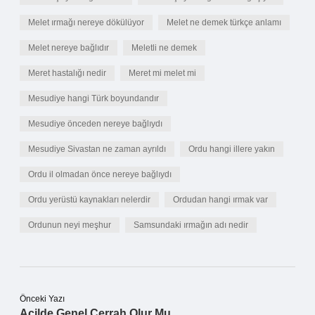
Melet ırmağı nereye dökülüyor
Melet ne demek türkçe anlamı
Melet nereye bağlıdır
Meletli ne demek
Meret hastalığı nedir
Meret mi melet mi
Mesudiye hangi Türk boyundandır
Mesudiye önceden nereye bağlıydı
Mesudiye Sivastan ne zaman ayrıldı
Ordu hangi illere yakın
Ordu il olmadan önce nereye bağlıydı
Ordu yerüstü kaynakları nelerdir
Ordudan hangi ırmak var
Ordunun neyi meşhur
Samsundaki ırmağın adı nedir
Önceki Yazı
Acilde Genel Cerrah Olur Mu