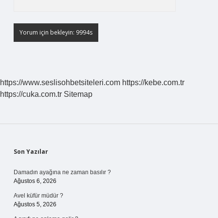
https://www.seslisohbetsiteleri.com
https://kebe.com.tr
https://cuka.com.tr
Sitemap
Sidebar
Son Yazılar
Damadın ayağına ne zaman basılır ?
Ağustos 6, 2026
Avel küfür müdür ?
Ağustos 5, 2026