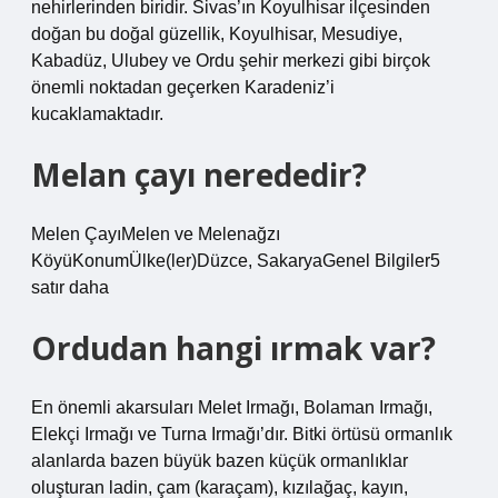
nehirlerinden biridir. Sivas’ın Koyulhisar ilçesinden
doğan bu doğal güzellik, Koyulhisar, Mesudiye,
Kabadüz, Ulubey ve Ordu şehir merkezi gibi birçok
önemli noktadan geçerken Karadeniz’i
kucaklamaktadır.
Melan çayı nerededir?
Melen ÇayıMelen ve Melenağzı
KöyüKonumÜlke(ler)Düzce, SakaryaGenel Bilgiler5
satır daha
Ordudan hangi ırmak var?
En önemli akarsuları Melet Irmağı, Bolaman Irmağı,
Elekçi Irmağı ve Turna Irmağı’dır. Bitki örtüsü ormanlık
alanlarda bazen büyük bazen küçük ormanlıklar
oluşturan ladin, çam (karaçam), kızılağaç, kayın,