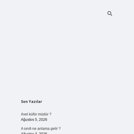
Sidebar
Son Yazılar
betci giriş
Avel küfür müdür ?
Ağustos 5, 2026
A sınıfı ne anlama gelir ?