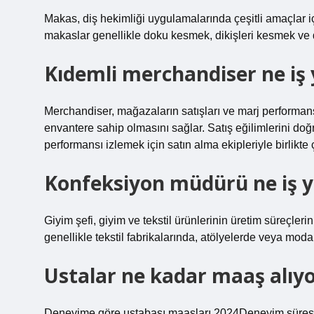
Makas, diş hekimliği uygulamalarında çeşitli amaçlar içi
makaslar genellikle doku kesmek, dikişleri kesmek ve d
Kıdemli merchandiser ne iş
Merchandiser, mağazaların satışları ve marj performa
envantere sahip olmasını sağlar. Satış eğilimlerini doğ
performansı izlemek için satın alma ekipleriyle birlikte ç
Konfeksiyon müdürü ne iş 
Giyim şefi, giyim ve tekstil ürünlerinin üretim süreçler
genellikle tekstil fabrikalarında, atölyelerde veya moda 
Ustalar ne kadar maaş alıy
Deneyime göre ustabaşı maaşları 2024Deneyim süres