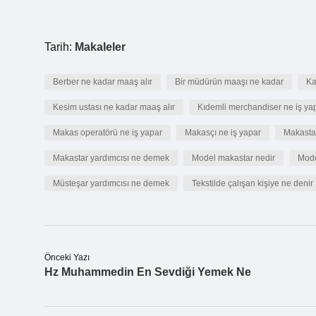
Tarih:
Makaleler
Berber ne kadar maaş alır
Bir müdürün maaşı ne kadar
Ka
Kesim ustası ne kadar maaş alır
Kıdemli merchandiser ne iş ya
Makas operatörü ne iş yapar
Makasçı ne iş yapar
Makasta
Makastar yardımcısı ne demek
Model makastar nedir
Mode
Müsteşar yardımcısı ne demek
Tekstilde çalışan kişiye ne denir
Önceki Yazı
Hz Muhammedin En Sevdiği Yemek Ne