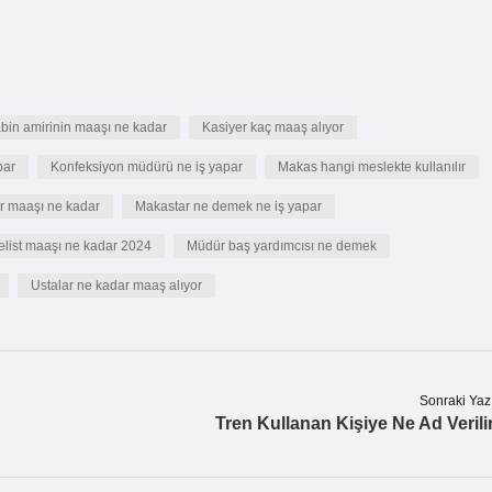
bin amirinin maaşı ne kadar
Kasiyer kaç maaş alıyor
par
Konfeksiyon müdürü ne iş yapar
Makas hangi meslekte kullanılır
r maaşı ne kadar
Makastar ne demek ne iş yapar
list maaşı ne kadar 2024
Müdür baş yardımcısı ne demek
Ustalar ne kadar maaş alıyor
Sonraki Yaz
Tren Kullanan Kişiye Ne Ad Verili