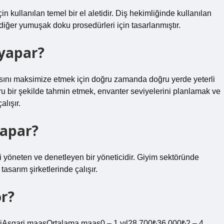
n kullanılan temel bir el aletidir. Diş hekimliğinde kullanılan
iğer yumuşak doku prosedürleri için tasarlanmıştır.
 yapar?
nsını maksimize etmek için doğru zamanda doğru yerde yeterli
ru bir şekilde tahmin etmek, envanter seviyelerini planlamak ve
alışır.
yapar?
ini yöneten ve denetleyen bir yöneticidir. Giyim sektöründe
tasarım şirketlerinde çalışır.
or?
iAsgari maaşOrtalama maaş0 – 1 yıl28.700₺36.000₺2 – 4