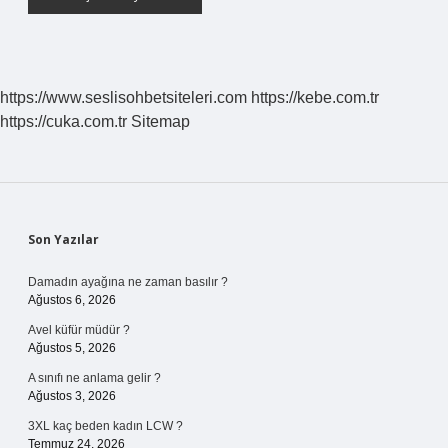
https://www.seslisohbetsiteleri.com
https://kebe.com.tr
https://cuka.com.tr
Sitemap
Sidebar
Son Yazılar
Damadın ayağına ne zaman basılır ?
Ağustos 6, 2026
Avel küfür müdür ?
Ağustos 5, 2026
A sınıfı ne anlama gelir ?
Ağustos 3, 2026
3XL kaç beden kadın LCW ?
Temmuz 24, 2026