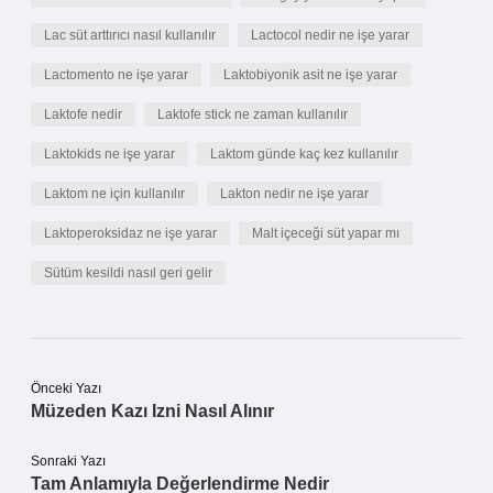
Lac süt arttırıcı nasıl kullanılır
Lactocol nedir ne işe yarar
Lactomento ne işe yarar
Laktobiyonik asit ne işe yarar
Laktofe nedir
Laktofe stick ne zaman kullanılır
Laktokids ne işe yarar
Laktom günde kaç kez kullanılır
Laktom ne için kullanılır
Lakton nedir ne işe yarar
Laktoperoksidaz ne işe yarar
Malt içeceği süt yapar mı
Sütüm kesildi nasıl geri gelir
Önceki Yazı
Müzeden Kazı Izni Nasıl Alınır
Sonraki Yazı
Tam Anlamıyla Değerlendirme Nedir