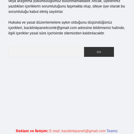
veya araştırma yükümlülüğümüz bulunmamaktadır. Ancak, üyelerimiz
yazdıkları içeriklerin sorumluluğunu taşımakta olup, siteye üye olarak bu
sorumluluğu kabul etmiş sayılırlar.
Hukuka ve yasal düzenlemelere aykırı olduğunu düşündüğünüz
içerikleri,
backlinkpanelicomtr@gmail.com
adresine bildirmeniz halinde,
ilgili içerikler yasal süre içerisinde sitemizden kaldırılacaktır.
Arama
etci giriş
Reklam ve İletişim:
E-mail:
backlinkpaneli@gmail.com
Teams: