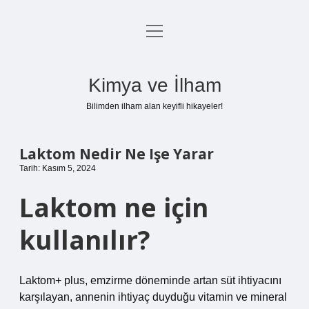
menüyü
Anasayfa
aç
Gizlilik Politikası
Kimya ve İlham
Yasal Uyarı
Bilimden ilham alan keyifli hikayeler!
Hakkımızda
Laktom Nedir Ne Işe Yarar
Tarih: Kasım 5, 2024
Laktom ne için
kullanılır?
Laktom+ plus, emzirme döneminde artan süt ihtiyacını
karşılayan, annenin ihtiyaç duyduğu vitamin ve mineral