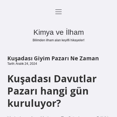
menüyü
Anasayfa
aç
Gizlilik Politikası
Kimya ve İlham
Yasal Uyarı
Bilimden ilham alan keyifli hikayeler!
Hakkımızda
Kuşadası Giyim Pazarı Ne Zaman
Tarih: Aralık 24, 2024
Kuşadası Davutlar
Pazarı hangi gün
kuruluyor?