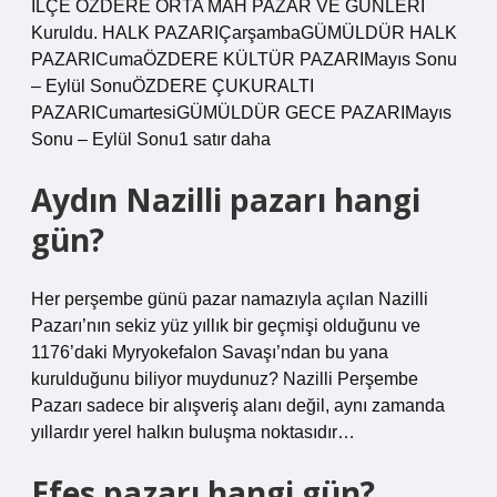
İLÇE ÖZDERE ORTA MAH PAZAR VE GÜNLERİ
Kuruldu. HALK PAZARIÇarşambaGÜMÜLDÜR HALK
PAZARICumaÖZDERE KÜLTÜR PAZARIMayıs Sonu
– Eylül SonuÖZDERE ÇUKURALTI
PAZARICumartesiGÜMÜLDÜR GECE PAZARIMayıs
Sonu – Eylül Sonu1 satır daha
Aydın Nazilli pazarı hangi
gün?
Her perşembe günü pazar namazıyla açılan Nazilli
Pazarı’nın sekiz yüz yıllık bir geçmişi olduğunu ve
1176’daki Myryokefalon Savaşı’ndan bu yana
kurulduğunu biliyor muydunuz? Nazilli Perşembe
Pazarı sadece bir alışveriş alanı değil, aynı zamanda
yıllardır yerel halkın buluşma noktasıdır…
Efes pazarı hangi gün?