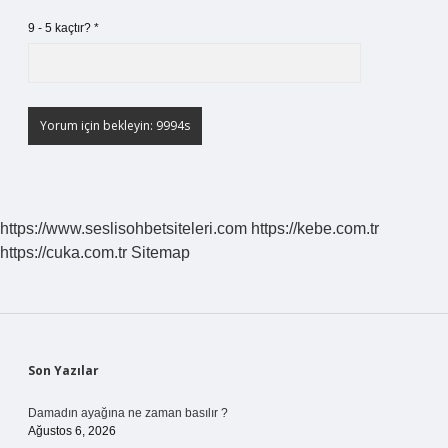
9 - 5 kaçtır?
*
https://www.seslisohbetsiteleri.com
https://kebe.com.tr
https://cuka.com.tr
Sitemap
Sidebar
Son Yazılar
Damadın ayağına ne zaman basılır ?
Ağustos 6, 2026