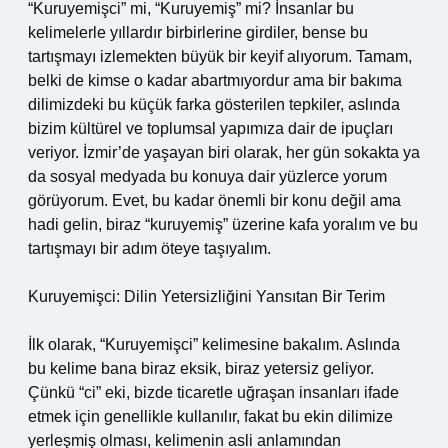
“Kuruyemişci” mi, “Kuruyemiş” mi? İnsanlar bu
kelimelerle yıllardır birbirlerine girdiler, bense bu
tartışmayı izlemekten büyük bir keyif alıyorum. Tamam,
belki de kimse o kadar abartmıyordur ama bir bakıma
dilimizdeki bu küçük farka gösterilen tepkiler, aslında
bizim kültürel ve toplumsal yapımıza dair de ipuçları
veriyor. İzmir’de yaşayan biri olarak, her gün sokakta ya
da sosyal medyada bu konuya dair yüzlerce yorum
görüyorum. Evet, bu kadar önemli bir konu değil ama
hadi gelin, biraz “kuruyemiş” üzerine kafa yoralım ve bu
tartışmayı bir adım öteye taşıyalım.
Kuruyemişci: Dilin Yetersizliğini Yansıtan Bir Terim
İlk olarak, “Kuruyemişci” kelimesine bakalım. Aslında
bu kelime bana biraz eksik, biraz yetersiz geliyor.
Çünkü “ci” eki, bizde ticaretle uğraşan insanları ifade
etmek için genellikle kullanılır, fakat bu ekin dilimize
yerleşmiş olması, kelimenin asli anlamından