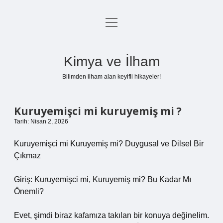
menüyü
Anasayfa
aç
Gizlilik Politikası
Kimya ve İlham
Yasal Uyarı
Bilimden ilham alan keyifli hikayeler!
Hakkımızda
Kuruyemişci mi kuruyemiş mi ?
Tarih: Nisan 2, 2026
Kuruyemişci mi Kuruyemiş mi? Duygusal ve Dilsel Bir
Çıkmaz
Giriş: Kuruyemişci mi, Kuruyemiş mi? Bu Kadar Mı
Önemli?
Evet, şimdi biraz kafamıza takılan bir konuya değinelim.