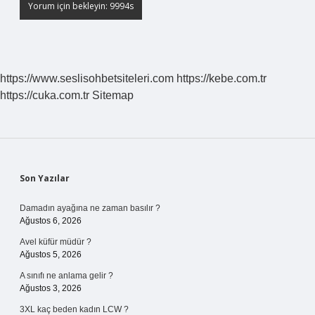
https://www.seslisohbetsiteleri.com
https://kebe.com.tr
https://cuka.com.tr
Sitemap
Sidebar
Son Yazılar
Damadın ayağına ne zaman basılır ?
Ağustos 6, 2026
Avel küfür müdür ?
Ağustos 5, 2026
A sınıfı ne anlama gelir ?
Ağustos 3, 2026
3XL kaç beden kadın LCW ?