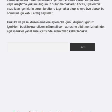
veya araştırma yükümlülüğümüz bulunmamaktadır. Ancak, üyelerimiz
yazdıkları içeriklerin sorumluluğunu taşımakta olup, siteye üye olarak bu
sorumluluğu kabul etmiş sayılırlar.
Hukuka ve yasal düzenlemelere aykırı olduğunu düşündüğünüz
içerikleri,
backlinkpanelicomtr@gmail.com
adresine bildirmeniz halinde,
ilgili içerikler yasal süre içerisinde sitemizden kaldırılacaktır.
Arama
ş