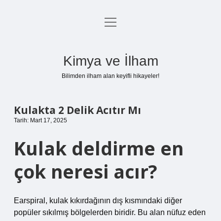
menüyü
Anasayfa
aç
Gizlilik Politikası
Kimya ve İlham
Yasal Uyarı
Bilimden ilham alan keyifli hikayeler!
Hakkımızda
Kulakta 2 Delik Acıtır Mı
Tarih: Mart 17, 2025
Kulak deldirme en
çok neresi acır?
Earspiral, kulak kıkırdağının dış kısmındaki diğer
popüler sıkılmış bölgelerden biridir. Bu alan nüfuz eden