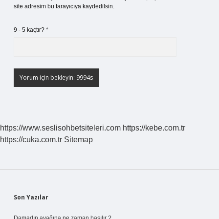
site adresim bu tarayıcıya kaydedilsin.
9 - 5 kaçtır?
*
https://www.seslisohbetsiteleri.com
https://kebe.com.tr
https://cuka.com.tr
Sitemap
Sidebar
Son Yazılar
Damadın ayağına ne zaman basılır ?