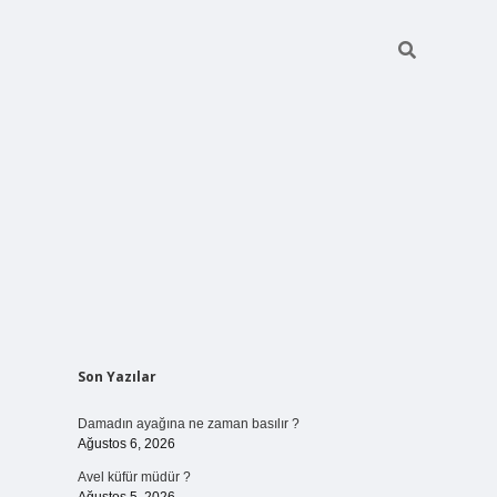
Sidebar
Son Yazılar
betci giriş
Damadın ayağına ne zaman basılır ?
Ağustos 6, 2026
Avel küfür müdür ?