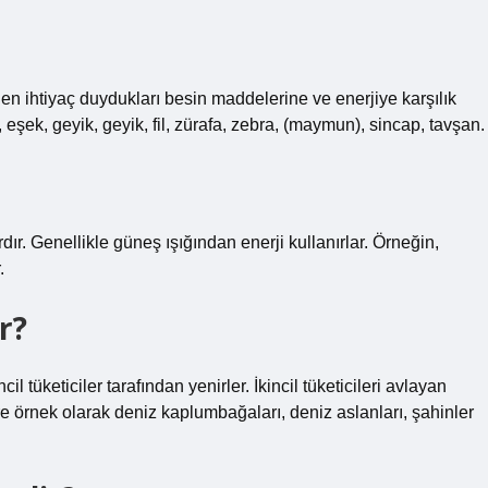
den ihtiyaç duydukları besin maddelerine ve enerjiye karşılık
et, eşek, geyik, geyik, fil, zürafa, zebra, (maymun), sincap, tavşan.
dır. Genellikle güneş ışığından enerji kullanırlar. Örneğin,
.
r?
il tüketiciler tarafından yenirler. İkincil tüketicileri avlayan
re örnek olarak deniz kaplumbağaları, deniz aslanları, şahinler