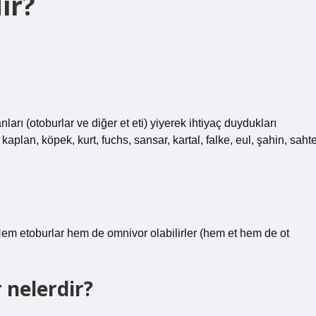
ir?
nları (otoburlar ve diğer et eti) yiyerek ihtiyaç duydukları
 kaplan, köpek, kurt, fuchs, sansar, kartal, falke, eul, şahin, sahte
ir. Hem etoburlar hem de omnivor olabilirler (hem et hem de ot
r nelerdir?