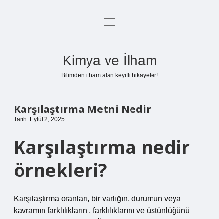
menüyü
Anasayfa
aç
Gizlilik Politikası
Kimya ve İlham
Yasal Uyarı
Bilimden ilham alan keyifli hikayeler!
Hakkımızda
Karşılaştırma Metni Nedir
Tarih: Eylül 2, 2025
Karşılaştırma nedir
örnekleri?
Karşılaştırma oranları, bir varlığın, durumun veya
kavramın farklılıklarını, farklılıklarını ve üstünlüğünü