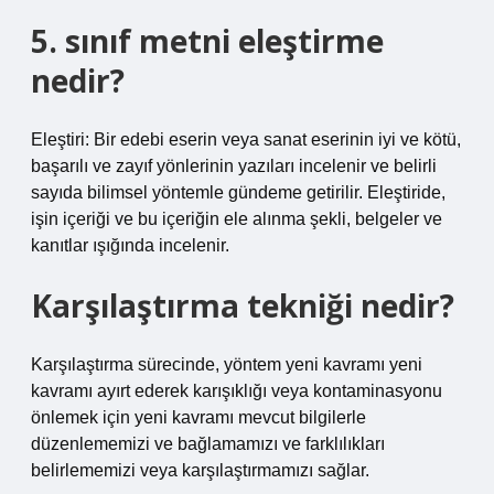
5. sınıf metni eleştirme
nedir?
Eleştiri: Bir edebi eserin veya sanat eserinin iyi ve kötü,
başarılı ve zayıf yönlerinin yazıları incelenir ve belirli
sayıda bilimsel yöntemle gündeme getirilir. Eleştiride,
işin içeriği ve bu içeriğin ele alınma şekli, belgeler ve
kanıtlar ışığında incelenir.
Karşılaştırma tekniği nedir?
Karşılaştırma sürecinde, yöntem yeni kavramı yeni
kavramı ayırt ederek karışıklığı veya kontaminasyonu
önlemek için yeni kavramı mevcut bilgilerle
düzenlememizi ve bağlamamızı ve farklılıkları
belirlememizi veya karşılaştırmamızı sağlar.