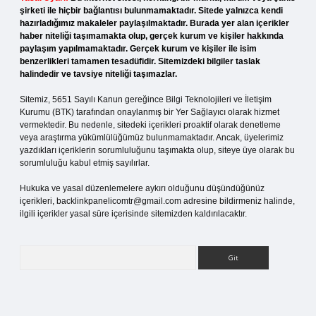
şirketi ile hiçbir bağlantısı bulunmamaktadır. Sitede yalnızca kendi
hazırladığımız makaleler paylaşılmaktadır. Burada yer alan içerikler
haber niteliği taşımamakta olup, gerçek kurum ve kişiler hakkında
paylaşım yapılmamaktadır. Gerçek kurum ve kişiler ile isim
benzerlikleri tamamen tesadüfidir. Sitemizdeki bilgiler taslak
halindedir ve tavsiye niteliği taşımazlar.
Sitemiz, 5651 Sayılı Kanun gereğince Bilgi Teknolojileri ve İletişim
Kurumu (BTK) tarafından onaylanmış bir Yer Sağlayıcı olarak hizmet
vermektedir. Bu nedenle, sitedeki içerikleri proaktif olarak denetleme
veya araştırma yükümlülüğümüz bulunmamaktadır. Ancak, üyelerimiz
yazdıkları içeriklerin sorumluluğunu taşımakta olup, siteye üye olarak bu
sorumluluğu kabul etmiş sayılırlar.
Hukuka ve yasal düzenlemelere aykırı olduğunu düşündüğünüz
içerikleri,
backlinkpanelicomtr@gmail.com
adresine bildirmeniz halinde,
ilgili içerikler yasal süre içerisinde sitemizden kaldırılacaktır.
Arama