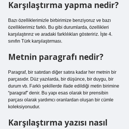
Karşılaştırma yapma nedir?
Bazı özelliklerimizle birbirimize benziyoruz ve bazı
özelliklerimiz farklı. Bu gibi durumlarda, özellikleri
karşılaştırırız ve aradaki farklılıkları gösteririz. İşte 4.
sınıfın Türk karşılaştırması.
Metnin paragrafı nedir?
Paragraf, bir satırdan diğer satıra kadar her metnin bir
parçasıdır. Düz yazılarda, bir düşünce, bir duygu, bir
durum vb. Farklı şekillerde ifade edildiği metin birimine
“paragraf” denir. Bu yapı esas olarak bir prensibin
parçası olarak yardımcı oranlardan oluşan bir cümle
koleksiyonudur.
Karşılaştırma yazısı nasıl