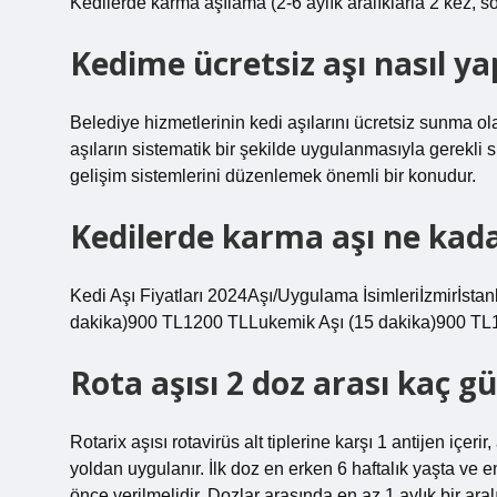
Kedilerde karma aşılama (2-6 aylık aralıklarla 2 kez, s
Kedime ücretsiz aşı nasıl ya
Belediye hizmetlerinin kedi aşılarını ücretsiz sunma ol
aşıların sistematik bir şekilde uygulanmasıyla gerekli sü
gelişim sistemlerini düzenlemek önemli bir konudur.
Kedilerde karma aşı ne kad
Kedi Aşı Fiyatları 2024Aşı/Uygulama İsimleriİzmirİst
dakika)900 TL1200 TLLukemik Aşı (15 dakika)900 TL1
Rota aşısı 2 doz arası kaç g
Rotarix aşısı rotavirüs alt tiplerine karşı 1 antijen içe
yoldan uygulanır. İlk doz en erken 6 haftalık yaşta ve e
önce verilmelidir. Dozlar arasında en az 1 aylık bir aralı