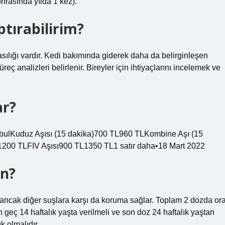
onrasında yılda 1 kez).
ptırabilirim?
asılığı vardır. Kedi bakımında giderek daha da belirginleşen
reç analizleri belirlenir. Bireyler için ihtiyaçlarını incelemek ve
ar?
anbulKuduz Aşısı (15 dakika)700 TL960 TLKombine Aşı (15
200 TLFIV Aşısı900 TL1350 TL1 satır daha•18 Mart 2022
ün?
rir, ancak diğer suşlara karşı da koruma sağlar. Toplam 2 dozda ora
n geç 14 haftalık yaşta verilmeli ve son doz 24 haftalık yaştan
k olmalıdır.