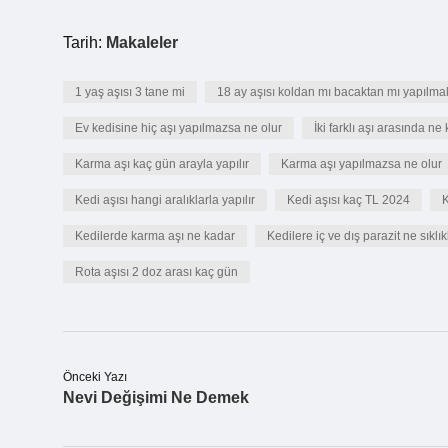
Tarih:
Makaleler
1 yaş aşısı 3 tane mi
18 ay aşısı koldan mı bacaktan mı yapılmal
Ev kedisine hiç aşı yapılmazsa ne olur
İki farklı aşı arasında ne
Karma aşı kaç gün arayla yapılır
Karma aşı yapılmazsa ne olur
Kedi aşısı hangi aralıklarla yapılır
Kedi aşısı kaç TL 2024
K
Kedilerde karma aşı ne kadar
Kedilere iç ve dış parazit ne sıklık
Rota aşısı 2 doz arası kaç gün
Önceki Yazı
Nevi Değişimi Ne Demek