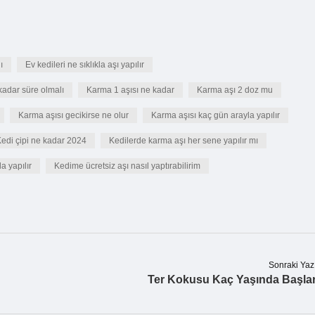
ı
Ev kedileri ne sıklıkla aşı yapılır
 kadar süre olmalı
Karma 1 aşısı ne kadar
Karma aşı 2 doz mu
Karma aşısı gecikirse ne olur
Karma aşısı kaç gün arayla yapılır
edi çipi ne kadar 2024
Kedilerde karma aşı her sene yapılır mı
la yapılır
Kedime ücretsiz aşı nasıl yaptırabilirim
Sonraki Yaz
Ter Kokusu Kaç Yaşında Başla