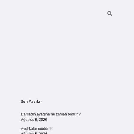
Sidebar
Son Yazılar
betci giriş
Damadın ayağına ne zaman basılır ?
Ağustos 6, 2026
Avel küfür müdür ?