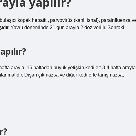
ayla yapılır?
bulaşıcı köpek hepatiti, parvovirüs (kanlı ishal), parainfluenza v
şıdır. Yavru döneminde 21 gün arayla 2 doz verilir. Sonraki
apılır?
afta arayla. 16 haftadan büyük yetişkin kediler: 3-4 hafta arayla
şılanmalıdır. Dışarı çıkmazsa ve diğer kedilerle tanışmazsa,
r?