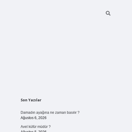
Sidebar
Son Yazılar
betci giriş
Damadın ayağına ne zaman basılır ?
Ağustos 6, 2026
Avel küfür müdür ?