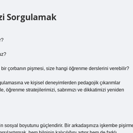
zi Sorgulamak
r?
uz?
 bir çorbanın pişmesi, size hangi öğrenme derslerini verebilir?
rgulamasına ve kişisel deneyimlerden pedagojik çıkarımlar
, öğrenme stratejilerimizi, sabrımızı ve dikkatimizi yeniden
n sosyal boyutunu güçlendirir. Bir arkadaşınıza işkembe pişirm
ılaştırmak, hem bilginin kalıcılığını artırır hem de farklı