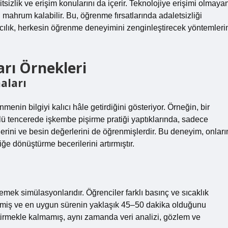
sizlik ve erişim konularını da içerir. Teknolojiye erişimi olmaya
n mahrum kalabilir. Bu, öğrenme fırsatlarında adaletsizliği
yıcılık, herkesin öğrenme deneyimini zenginleştirecek yöntemleri
rı Örnekleri
aları
enin bilgiyi kalıcı hâle getirdiğini gösteriyor. Örneğin, bir
lü tencerede işkembe pişirme pratiği yaptıklarında, sadece
erini ve besin değerlerini de öğrenmişlerdir. Bu deneyim, onları
iğe dönüştürme becerilerini artırmıştır.
 yemek simülasyonlarıdır. Öğrenciler farklı basınç ve sıcaklık
emiş ve en uygun sürenin yaklaşık 45–50 dakika olduğunu
iştirmekle kalmamış, aynı zamanda veri analizi, gözlem ve