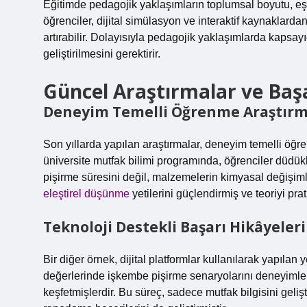
Eğitimde pedagojik yaklaşımların toplumsal boyutu, eşit
öğrenciler, dijital simülasyon ve interaktif kaynaklarda
artırabilir. Dolayısıyla pedagojik yaklaşımlarda kapsa
geliştirilmesini gerektirir.
Güncel Araştırmalar ve Başa
Deneyim Temelli Öğrenme Araştırm
Son yıllarda yapılan araştırmalar, deneyim temelli öğrenm
üniversite mutfak bilimi programında, öğrenciler düdük
pişirme süresini değil, malzemelerin kimyasal değişiml
eleştirel düşünme
yetilerini güçlendirmiş ve teoriyi prat
Teknoloji Destekli Başarı Hikâyeleri
Bir diğer örnek, dijital platformlar kullanılarak yapılan
değerlerinde işkembe pişirme senaryolarını deneyiml
keşfetmişlerdir. Bu süreç, sadece mutfak bilgisini gel