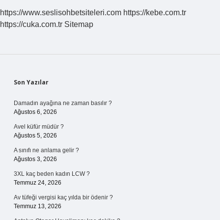
https://www.seslisohbetsiteleri.com
https://kebe.com.tr
https://cuka.com.tr
Sitemap
Sidebar
Son Yazılar
Damadın ayağına ne zaman basılır ?
Ağustos 6, 2026
Avel küfür müdür ?
Ağustos 5, 2026
A sınıfı ne anlama gelir ?
Ağustos 3, 2026
3XL kaç beden kadın LCW ?
Temmuz 24, 2026
Av tüfeği vergisi kaç yılda bir ödenir ?
Temmuz 13, 2026