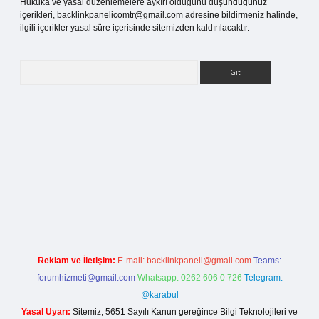
Hukuka ve yasal düzenlemelere aykırı olduğunu düşündüğünüz
içerikleri,
backlinkpanelicomtr@gmail.com
adresine bildirmeniz halinde,
ilgili içerikler yasal süre içerisinde sitemizden kaldırılacaktır.
Arama
tci giriş
Reklam ve İletişim:
E-mail:
backlinkpaneli@gmail.com
Teams:
forumhizmeti@gmail.com
Whatsapp: 0262 606 0 726
Telegram:
@karabul
Yasal Uyarı:
Sitemiz, 5651 Sayılı Kanun gereğince Bilgi Teknolojileri ve