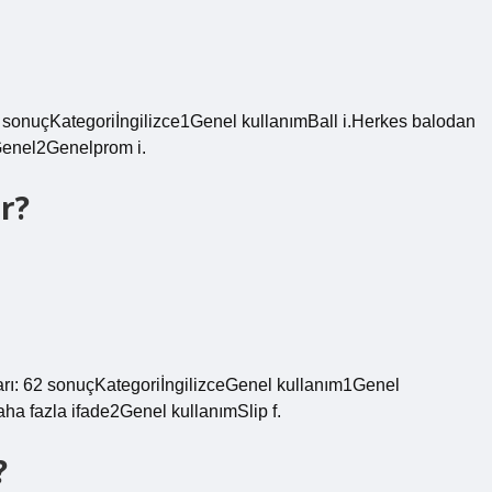
: 7 sonuçKategoriİngilizce1Genel kullanımBall i.Herkes balodan
eGenel2Genelprom i.
ur?
ları: 62 sonuçKategoriİngilizceGenel kullanım1Genel
Daha fazla ifade2Genel kullanımSlip f.
?