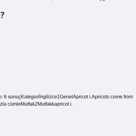
i?
arı: 6 sonuçKategoriİngilizce1GenelApricot i.Apricots come from
fazla cümleMutfak2Mutfakkapricot i.