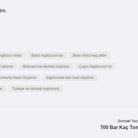
lim.
ngilizce nedir
Balın ingilizcesi ne
Balın ömrü kaç yıldır
ıl okunur
Bitanem ne demek ingilizce
Çayın İngilizcesi ne
Yumurta Nasıl Söylenir
İngilizcede bal nasıl söylenir
ne
Türkiye ne demek ingilizcesi
Sonraki Yaz
700 Bar Kaç To