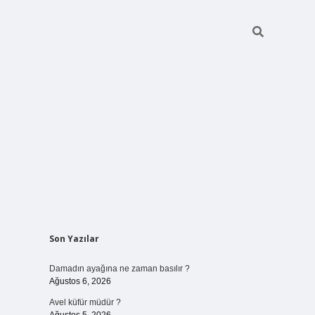
Sidebar
Son Yazılar
betci giriş
Damadın ayağına ne zaman basılır ?
Ağustos 6, 2026
Avel küfür müdür ?