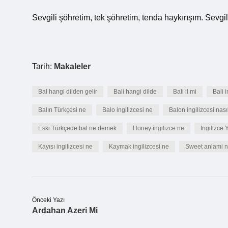
Sevgili şöhretim, tek şöhretim, tenda haykırışım. Sevgi
Tarih:
Makaleler
Bal hangi dilden gelir
Bali hangi dilde
Bali il mi
Bali i
Balın Türkçesi ne
Balo ingilizcesi ne
Balon ingilizcesi nas
Eski Türkçede bal ne demek
Honey ingilizce ne
İngilizce 
Kayısı ingilizcesi ne
Kaymak ingilizcesi ne
Sweet anlami 
Önceki Yazı
Ardahan Azeri Mi