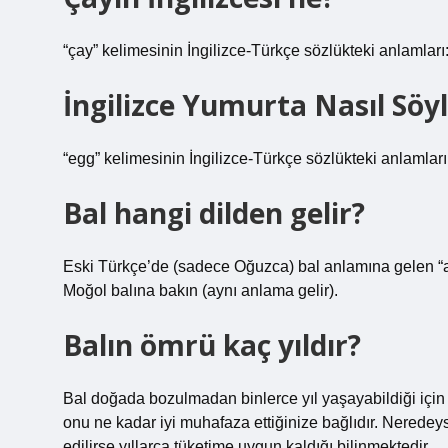
“çay” kelimesinin İngilizce-Türkçe sözlükteki anlamları:
İngilizce Yumurta Nasıl Söyl
“egg” kelimesinin İngilizce-Türkçe sözlükteki anlamları
Bal hangi dilden gelir?
Eski Türkçe’de (sadece Oğuzca) bal anlamına gelen “ar
Moğol balına bakın (aynı anlama gelir).
Balın ömrü kaç yıldır?
Bal doğada bozulmadan binlerce yıl yaşayabildiği için i
onu ne kadar iyi muhafaza ettiğinize bağlıdır. Neredeys
edilirse yıllarca tüketime uygun kaldığı bilinmektedir.