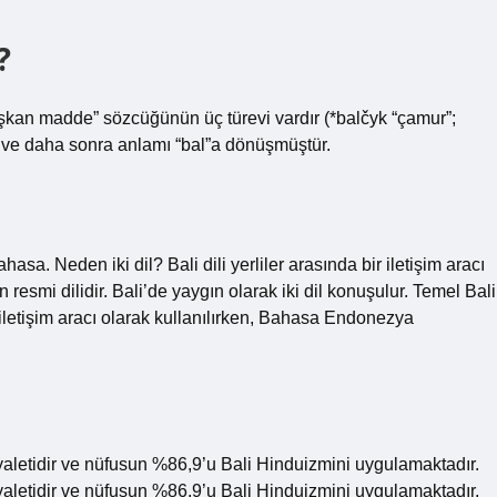
?
ışkan madde” sözcüğünün üç türevi vardır (*balčyk “çamur”;
. “) ve daha sonra anlamı “bal”a dönüşmüştür.
asa. Neden iki dil? Bali dili yerliler arasında bir iletişim aracı
smi dilidir. Bali’de yaygın olarak iki dil konuşulur. Temel Bali
r iletişim aracı olarak kullanılırken, Bahasa Endonezya
aletidir ve nüfusun %86,9’u Bali Hinduizmini uygulamaktadır.
aletidir ve nüfusun %86,9’u Bali Hinduizmini uygulamaktadır.