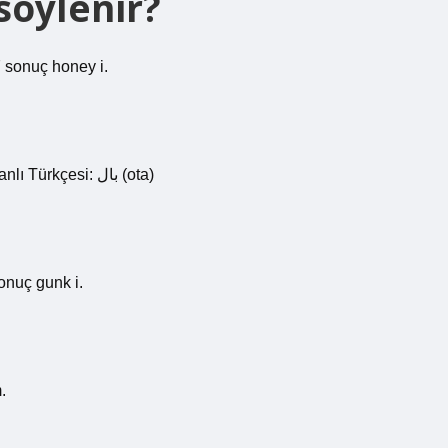
 söylenir?
7 sonuç honey i.
Eski Türkçe: arı yağı (otk) (arı yağı), bal (otk) (bal) Osmanlı Türkçesi: بال (ota)
sonuç gunk i.
.