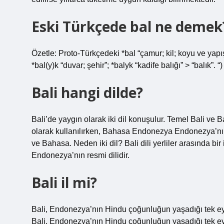
Eski Türkçede bal ne demek
Özetle: Proto-Türkçedeki *bal “çamur; kil; koyu ve yap
*bal(y)k “duvar; şehir”; *balyk “kadife balığı” > “balık”
Bali hangi dilde?
Bali’de yaygın olarak iki dil konuşulur. Temel Bali ve Bah
olarak kullanılırken, Bahasa Endonezya Endonezya’nın re
ve Bahasa. Neden iki dil? Bali dili yerliler arasında bi
Endonezya’nın resmi dilidir.
Bali il mi?
Bali, Endonezya’nın Hindu çoğunluğun yaşadığı tek ey
Bali, Endonezya’nın Hindu çoğunluğun yaşadığı tek ey