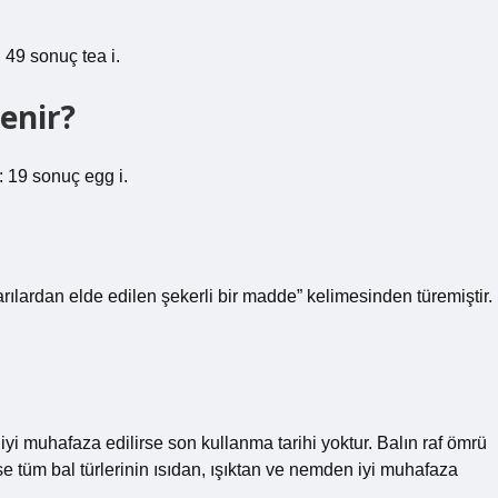
 49 sonuç tea i.
enir?
: 19 sonuç egg i.
ılardan elde edilen şekerli bir madde” kelimesinden türemiştir.
yi muhafaza edilirse son kullanma tarihi yoktur. Balın raf ömrü
e tüm bal türlerinin ısıdan, ışıktan ve nemden iyi muhafaza