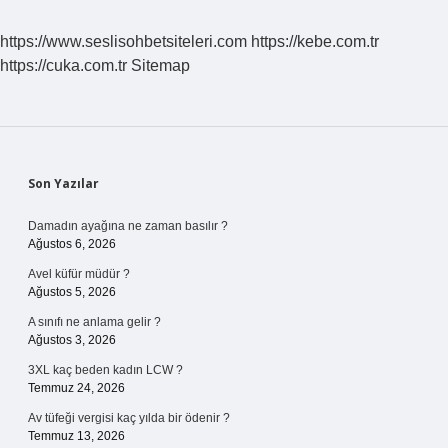
https://www.seslisohbetsiteleri.com
https://kebe.com.tr
https://cuka.com.tr
Sitemap
Sidebar
Son Yazılar
Damadın ayağına ne zaman basılır ?
Ağustos 6, 2026
Avel küfür müdür ?
Ağustos 5, 2026
A sınıfı ne anlama gelir ?
Ağustos 3, 2026
3XL kaç beden kadın LCW ?
Temmuz 24, 2026
Av tüfeği vergisi kaç yılda bir ödenir ?
Temmuz 13, 2026