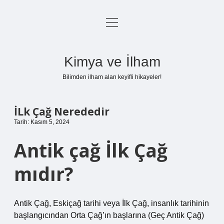
menüyü
Anasayfa
aç
Gizlilik Politikası
Kimya ve İlham
Yasal Uyarı
Bilimden ilham alan keyifli hikayeler!
Hakkımızda
İLk Çağ Nerededir
Tarih: Kasım 5, 2024
Antik çağ İlk Çağ
mıdır?
Antik Çağ, Eskiçağ tarihi veya İlk Çağ, insanlık tarihinin
başlangıcından Orta Çağ’ın başlarına (Geç Antik Çağ)