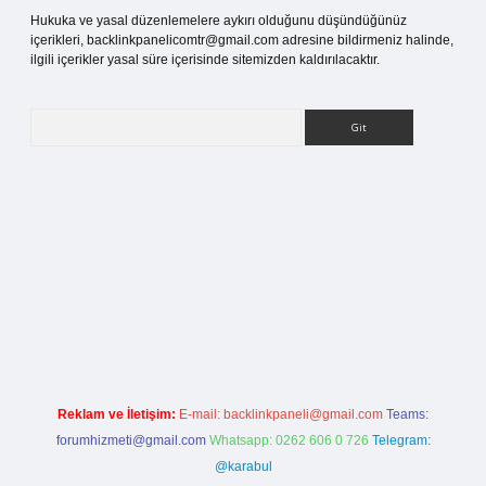
Hukuka ve yasal düzenlemelere aykırı olduğunu düşündüğünüz
içerikleri,
backlinkpanelicomtr@gmail.com
adresine bildirmeniz halinde,
ilgili içerikler yasal süre içerisinde sitemizden kaldırılacaktır.
Arama
tci giriş
Reklam ve İletişim:
E-mail:
backlinkpaneli@gmail.com
Teams:
forumhizmeti@gmail.com
Whatsapp: 0262 606 0 726
Telegram:
@karabul