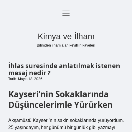
menüyü
Anasayfa
aç
Gizlilik Politikası
Kimya ve İlham
Yasal Uyarı
Bilimden ilham alan keyifli hikayeler!
Hakkımızda
İhlas suresinde anlatılmak istenen
mesaj nedir ?
Tarih: Mayıs 18, 2026
Kayseri’nin Sokaklarında
Düşüncelerimle Yürürken
Akşamüstü Kayseri’nin sakin sokaklarında yürüyordum.
25 yaşındayım, her günümü bir günlük gibi yazmayı