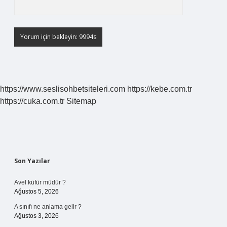
https://www.seslisohbetsiteleri.com
https://kebe.com.tr
https://cuka.com.tr
Sitemap
Sidebar
Son Yazılar
Avel küfür müdür ?
Ağustos 5, 2026
A sınıfı ne anlama gelir ?
Ağustos 3, 2026