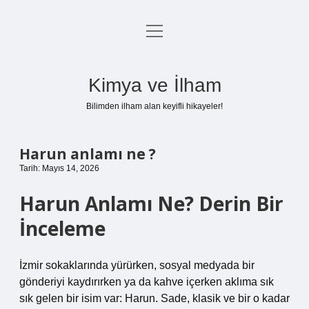
menüyü
Anasayfa
aç
Gizlilik Politikası
Kimya ve İlham
Yasal Uyarı
Bilimden ilham alan keyifli hikayeler!
Hakkımızda
Harun anlamı ne ?
Tarih: Mayıs 14, 2026
Harun Anlamı Ne? Derin Bir
İnceleme
İzmir sokaklarında yürürken, sosyal medyada bir
gönderiyi kaydırırken ya da kahve içerken aklıma sık
sık gelen bir isim var: Harun. Sade, klasik ve bir o kadar