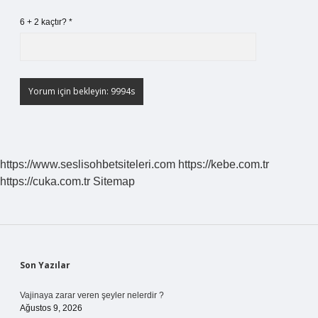
6 + 2 kaçtır?
*
https://www.seslisohbetsiteleri.com
https://kebe.com.tr
https://cuka.com.tr
Sitemap
Sidebar
Son Yazılar
Vajinaya zarar veren şeyler nelerdir ?
Ağustos 9, 2026